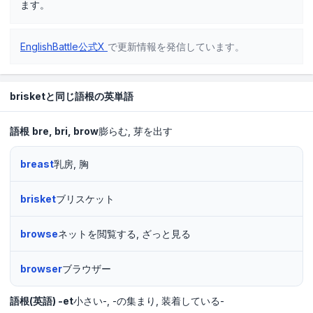
ます。
EnglishBattle公式X
で更新情報を発信しています。
brisketと同じ語根の英単語
語根
bre
bri
brow
膨らむ
芽を出す
breast
乳房, 胸
brisket
ブリスケット
browse
ネットを閲覧する, ざっと見る
browser
ブラウザー
語根(英語)
-et
小さい-
-の集まり
装着している-