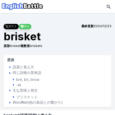
最終更新
2024/12/23
ポスト
送る
brisket
原形
brisket
複数形
briskets
目次
語源と覚え方
同じ語根の英単語
bre
bri
brow
-et
主な意味と例文
ブリスケット
WordNet(他の単語との繋がり)