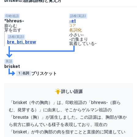
brisketの語源(語根)と覚え方
印欧祖語
語根(英語)
*bhreus-
-et
膨らむ
コア
芽を出す
名詞化
小さい-
語根(英語)
-の集まり
bre
bri
brow
装着している-
英語
brisket
ブリスケット
1
名詞
詳しい語源
「brisket（牛の胸肉）」は、印欧祖語の「bhrews-（膨ら
む、発芽する）」に由来し、そこからゲルマン祖語の
「breusta（胸）」が派生しました。この語源は、胸部が体か
ら前方に膨らんでいる様子を表現しており、現在の
「brisket」が牛の胸部の肉を指すことと直接的に関連してい