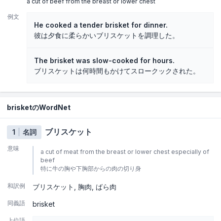
a cut of beef from the breast or lower chest
例文
He cooked a tender brisket for dinner.
彼は夕食に柔らかいブリスケットを調理した。
The brisket was slow-cooked for hours.
ブリスケットは何時間もかけてスロークックされた。
brisketのWordNet
ブリスケット
1
名詞
意味
a cut of meat from the breast or lower chest especially of
beef
特に牛の胸や下胸部からの肉の切り身
和訳例
ブリスケット
胸肉
ばら肉
同義語
brisket
上位語