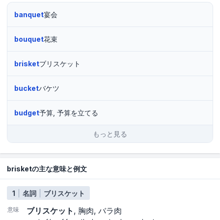
banquet
宴会
bouquet
花束
brisket
ブリスケット
bucket
バケツ
budget
予算, 予算を立てる
もっと見る
brisketの主な意味と例文
1
名詞
ブリスケット
意味
ブリスケット
胸肉
バラ肉