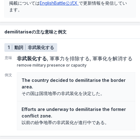
掲載については
EnglishBattle公式X
で更新情報を発信してい
ます。
demilitariseの主な意味と例文
1
動詞
非武装化する
意味
非武装化する
軍事力を排除する
軍事化を解消する
remove military presence or capacity
例文
The country decided to demilitarise the border
area.
その国は国境地帯の非武装化を決定した。
Efforts are underway to demilitarise the former
conflict zone.
以前の紛争地帯の非武装化が進行中である。