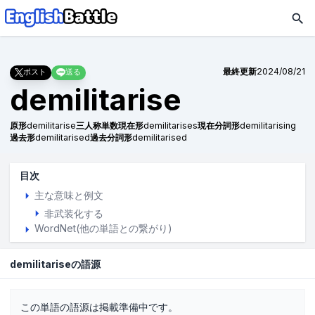
最終更新
2024/08/21
ポスト
送る
demilitarise
原形
demilitarise
三人称単数現在形
demilitarises
現在分詞形
demilitarising
過去形
demilitarised
過去分詞形
demilitarised
目次
主な意味と例文
非武装化する
WordNet(他の単語との繋がり)
demilitariseの語源
この単語の語源は掲載準備中です。