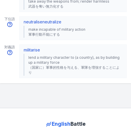
take away the weapons from; render harmless
武器を奪い無力化する
下位語
neutralise
neutralize
make incapable of military action
軍事行動不能にする
対義語
militarise
lend a military character to (a country), as by building
up a military force
（国家に）軍事的性格を与える、軍隊を増強することによ
り
English
Battle