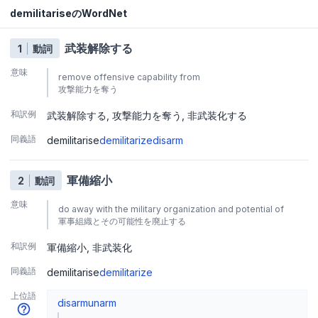
demilitariseのWordNet
武装解除する
1
動詞
意味
remove offensive capability from
攻撃能力を奪う
和訳例
武装解除する
攻撃能力を奪う
非武装化する
同義語
demilitarise
demilitarize
disarm
軍備縮小
2
動詞
意味
do away with the military organization and potential of
軍事組織とその可能性を廃止する
和訳例
軍備縮小
非武装化
同義語
demilitarise
demilitarize
上位語
disarm
unarm