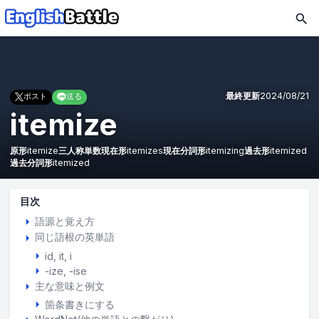
最終更新
2024/08/21
ポスト
送る
itemize
原形
itemize
三人称単数現在形
itemizes
現在分詞形
itemizing
過去形
itemized
過去分詞形
itemized
目次
語源と覚え方
同じ語根の英単語
id
it
i
-ize, -ise
主な意味と例文
箇条書きにする