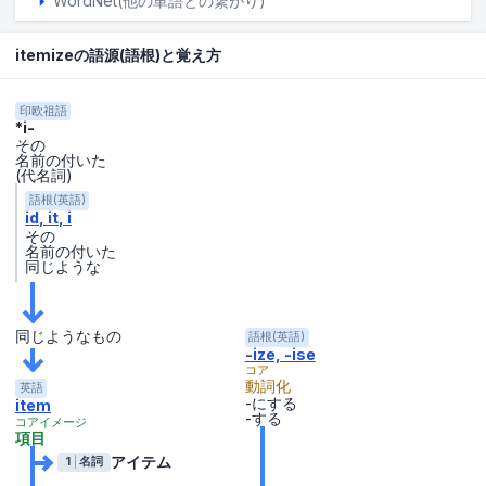
WordNet(他の単語との繋がり)
itemizeの語源(語根)と覚え方
印欧祖語
*i-
その
名前の付いた
(代名詞)
語根(英語)
id
it
i
その
名前の付いた
同じような
同じようなもの
語根(英語)
-ize, -ise
コア
動詞化
英語
-にする
item
-する
コアイメージ
項目
アイテム
1
名詞