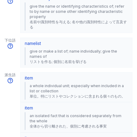
give the name or identifying characteristics of; refer
to by name or some other identifying characteristic
property
名前や識別特性を与える; 名や他の識別特性によって言及す
る
下位語
name
list
give or make a list of; name individually; give the
names of
リストを作る; 個別に名前を挙げる
派生語
item
a whole individual unit; especially when included in a
list or collection
単位。特にリストやコレクションに含まれる個々のもの。
item
an isolated fact that is considered separately from
the whole
全体から切り離された、個別に考慮される事実