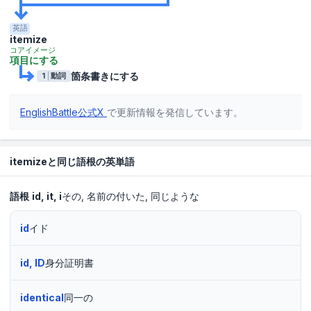
英語
itemize
コアイメージ
項目にする
箇条書きにする
1
動詞
EnglishBattle公式X
で更新情報を発信しています。
itemizeと同じ語根の英単語
語根
id
it
i
その
名前の付いた
同じような
id
イド
id, ID
身分証明書
identical
同一の