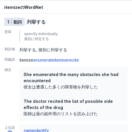
itemizeのWordNet
列挙する
1
動詞
意味
specify individually
個別に特定する
和訳例
列挙する
個別に列挙する
同義語
itemize
enumerate
itemise
recite
例文
She enumerated the many obstacles she had
encountered
彼女は遭遇した多くの障害物を列挙した
The doctor recited the list of possible side
effects of the drug
医師は薬の副作用のリストを読み上げた
上位語
name
identify