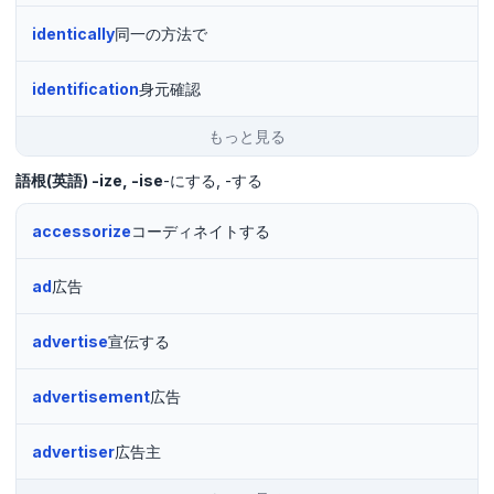
identically
同一の方法で
identification
身元確認
もっと見る
語根(英語)
-ize, -ise
-にする
-する
accessorize
コーディネイトする
ad
広告
advertise
宣伝する
advertisement
広告
advertiser
広告主