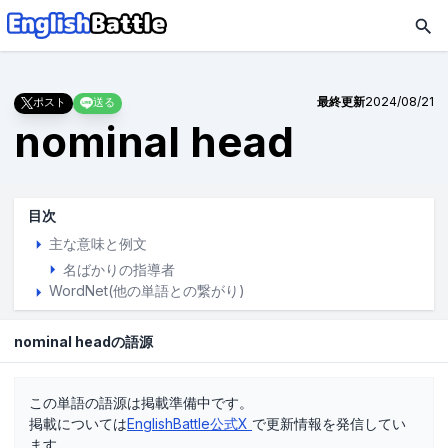
最終更新
2024/08/21
ポスト
送る
nominal head
目次
主な意味と例文
名ばかりの指導者
WordNet(他の単語との繋がり)
nominal headの語源
この単語の語源は掲載準備中です。
掲載については
EnglishBattle公式X
で更新情報を発信してい
ます。