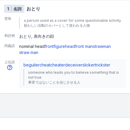
おとり
1
名詞
意味
a person used as a cover for some questionable activity
疑わしい活動のカバーとして使われる人物
和訳例
おとり
表向きの顔
同義語
nominal head
front
figurehead
front man
strawman
straw man
上位語
beguiler
cheat
cheater
deceiver
slicker
trickster
someone who leads you to believe something that is
not true
事実ではないことを信じさせる人