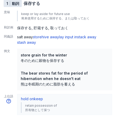
保存する
1
動詞
意味
keep or lay aside for future use
将来使用するために保持する、または取っておく
和訳例
保存する
貯蔵する
取っておく
同義語
salt away
store
hive away
lay in
put in
stack away
stash away
例文
store grain for the winter
冬のために穀物を保存する
The bear stores fat for the period of
hibernation when he doesn't eat
熊は冬眠期のために脂肪を蓄える
上位語
hold on
keep
retain possession of
所有物として保つ