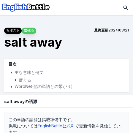
最終更新
2024/08/21
ポスト
送る
salt away
目次
主な意味と例文
蓄える
WordNet(他の単語との繋がり)
salt awayの語源
この単語の語源は掲載準備中です。
掲載については
EnglishBattle公式X
で更新情報を発信してい
ます。