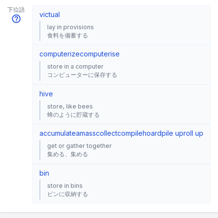
下位語
victual
lay in provisions
食料を備蓄する
computerize
computerise
store in a computer
コンピューターに保存する
hive
store, like bees
蜂のように貯蔵する
accumulate
amass
collect
compile
hoard
pile up
roll up
get or gather together
集める、集める
bin
store in bins
ビンに収納する