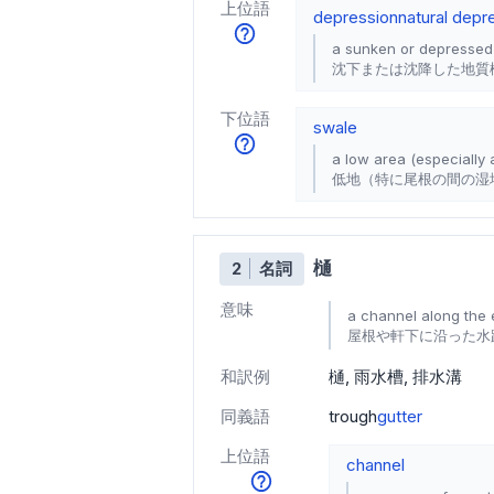
上位語
depression
natural depr
a sunken or depressed 
沈下または沈降した地質
下位語
swale
a low area (especially
低地（特に尾根の間の湿
樋
2
名詞
意味
a channel along the 
屋根や軒下に沿った水
和訳例
樋
雨水槽
排水溝
同義語
trough
gutter
上位語
channel