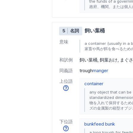
the funds of a governmen
政府、機関、または個人
飼い葉桶
5
名詞
意味
a container (usually in a 
家畜や馬が餌を食べるため
和訳例
飼い葉桶
飼葉おけ
まぐ
同義語
trough
manger
上位語
container
any object that can be 
standardized dimension
物を入れて保持するため
ズの金属製の箱型オブジ
下位語
bunk
feed bunk
a long trough for feedi