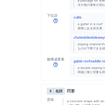
a passage for wate
水や他の液体が流れ
下位語
cullis
a gutter in a roof
屋根にある排水溝
chute
slide
slideway
sloping channel t
ものが下降できる傾
被構成要素
gable roof
saddle r
a double sloping r
両端に棟と切妻を持
凹形
3
名詞
意味
a concave shape with an