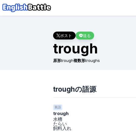
ポスト
送る
trough
原形
trough
複数形
troughs
troughの語源
英語
trough
水槽
たらい
飼料入れ