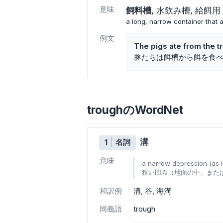
意味
飼料槽
水飲み槽
給餌用
a long, narrow container that a
例文
The pigs ate from the t
豚たちは餌槽から餌を食
troughのWordNet
溝
1
名詞
意味
a narrow depression (as 
狭い凹み（地面の中、また
和訳例
溝
谷
海溝
同義語
trough