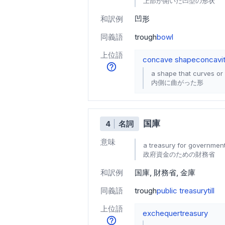
上部が開いた凹型の形状
和訳例
凹形
同義語
trough
bowl
上位語
concave shape
concavi
a shape that curves or
内側に曲がった形
国庫
4
名詞
意味
a treasury for governmen
政府資金のための財務省
和訳例
国庫
財務省
金庫
同義語
trough
public treasury
till
上位語
exchequer
treasury