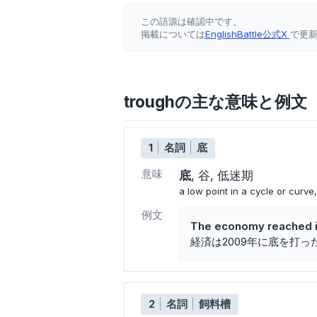
この語源は確認中です。
掲載については
EnglishBattle公式X
で更
troughの主な意味と例文
1
名詞
底
意味
底
谷
低迷期
a low point in a cycle or curve
例文
The economy reached it
経済は2009年に底を打っ
2
名詞
飼料槽