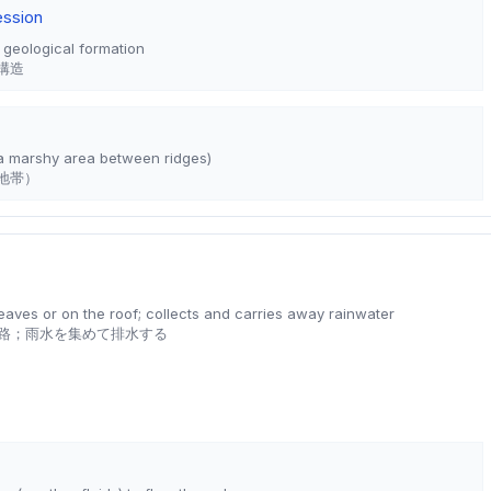
ession
geological formation
構造
 a marshy area between ridges)
地帯）
eaves or on the roof; collects and carries away rainwater
路；雨水を集めて排水する