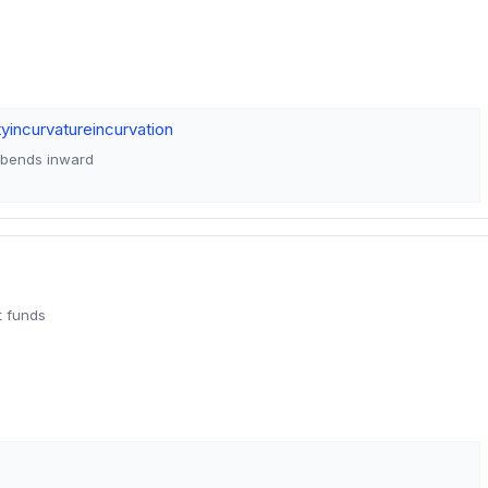
ty
incurvature
incurvation
 bends inward
t funds