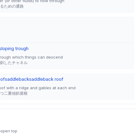
r (or other fluids) to flow through
るための通路
sloping trough
hrough which things can descend
斜したチャネル
oof
saddleback
saddleback roof
oof with a ridge and gables at each end
つ二重傾斜屋根
 open top