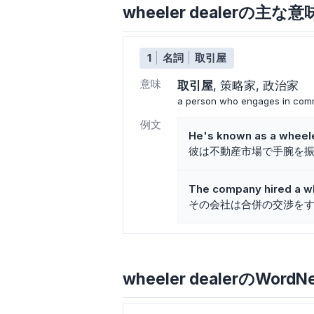
wheeler dealerの主な
1
名詞
取引屋
意味
取引屋
策略家
政治家
a person who engages in commer
例文
He's known as a wheeler
彼は不動産市場で手腕を
The company hired a wh
その会社は合併の交渉を
wheeler dealerのWordNe