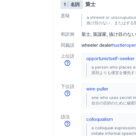
策士
1
名詞
意味
a shrewd or unscrupulous
抜け目のない、またはずる
和訳例
策士
策謀家
抜け目のな
同義語
wheeler dealer
hustler
oper
上位語
opportunist
self-seeker
a person who places e
原則よりも便宜を優先す
下位語
wire-puller
one who uses secret inf
自分の目的のために秘密
語法
colloquialism
a colloquial expression
imitate informal speech