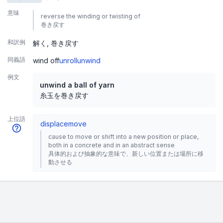
意味
reverse the winding or twisting of
巻き戻す
和訳例
解く
巻き戻す
同義語
wind off
unroll
unwind
例文
unwind a ball of yarn
糸玉を巻き戻す
上位語
displace
move
cause to move or shift into a new position or place,
both in a concrete and in an abstract sense
具体的および抽象的な意味で、新しい位置または場所に移
動させる