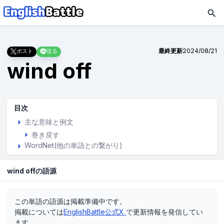
最終更新
2024/08/21
ポスト
送る
wind off
目次
主な意味と例文
巻き戻す
WordNet(他の単語との繋がり)
wind offの語源
この単語の語源は掲載準備中です。
掲載については
EnglishBattle公式X
で更新情報を発信してい
ます。