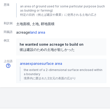
意味
an area of ground used for some particular purpose (such
as building or farming)
特定の目的（例えば建設や農業）に使用される土地の広さ
和訳例
土地面積
土地
耕地面積
同義語
acreage
land area
例文
he wanted some acreage to build on
彼は建設のための土地が欲しかった
上位語
area
expanse
surface area
the extent of a 2-dimensional surface enclosed within
a boundary
境界内に囲まれた2次元の表面の広がり