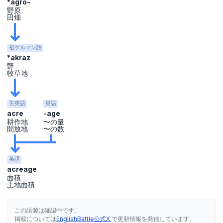
*agro-
野原
田畑
祖ゲルマン語
*akraz
野
牧草地
古英語
英語
acre
-age
耕作地
〜の量
開放地
〜の数
英語
acreage
面積
土地面積
この語源は確認中です。
掲載については
EnglishBattle公式X
で更新情報を発信しています。