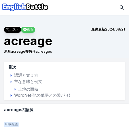
最終更新
2024/08/21
ポスト
送る
acreage
原形
acreage
複数形
acreages
目次
語源と覚え方
主な意味と例文
土地の面積
WordNet(他の単語との繋がり)
acreageの語源
印欧祖語