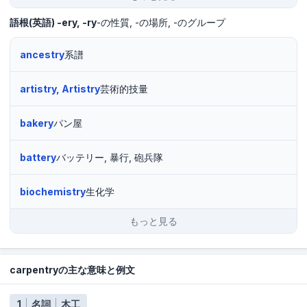
語根(英語)
-ery, -ry
-の性質
-の場所
-のグループ
ancestry
系譜
artistry, Artistry
芸術的技量
bakery
パン屋
battery
バッテリー, 暴行, 砲兵隊
biochemistry
生化学
もっと見る
carpentryの主な意味と例文
1
名詞
木工