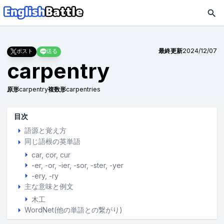
最終更新
2024/12/07
ポスト
送る
carpentry
原形
carpentry
複数形
carpentries
目次
語源と覚え方
同じ語根の英単語
car
cor
cur
-er, -or, -ier, -sor, -ster, -yer
-ery, -ry
主な意味と例文
木工
WordNet(他の単語との繋がり)