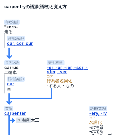
carpentryの語源(語根)と覚え方
印欧祖語
*kers-
走る
語根(英語)
car
cor
cur
ラテン語
語根(英語)
carrus
-er, -or, -ier, -sor, -
ster, -yer
二輪車
コア
語根(英語)
行為者名詞化
car
-する人・もの
車
英語
語根(英語)
carpenter
-ery, -ry
コア
大工
1
名詞
名詞化
-の性質
-の場所