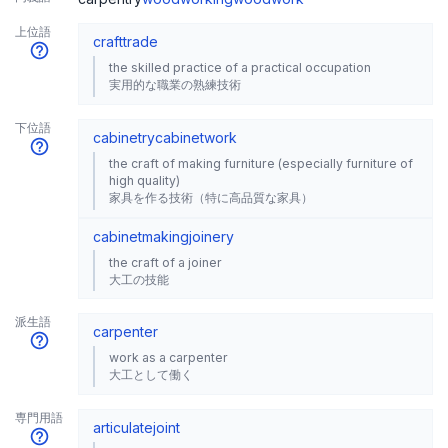
上位語
craft
trade
the skilled practice of a practical occupation
実用的な職業の熟練技術
下位語
cabinetry
cabinetwork
the craft of making furniture (especially furniture of
high quality)
家具を作る技術（特に高品質な家具）
cabinetmaking
joinery
the craft of a joiner
大工の技能
派生語
carpenter
work as a carpenter
大工として働く
専門用語
articulate
joint