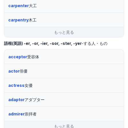
carpenter
大工
carpentry
木工
もっと見る
語根(英語)
-er, -or, -ier, -sor, -ster, -yer
-する人・もの
acceptor
受容体
actor
俳優
actress
女優
adaptor
アダプター
admirer
崇拝者
もっと見る