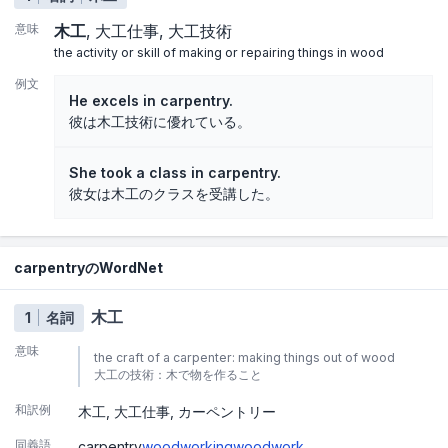
意味
木工
大工仕事
大工技術
the activity or skill of making or repairing things in wood
例文
He excels in carpentry.
彼は木工技術に優れている。
She took a class in carpentry.
彼女は木工のクラスを受講した。
carpentryのWordNet
木工
1
名詞
意味
the craft of a carpenter: making things out of wood
大工の技術：木で物を作ること
和訳例
木工
大工仕事
カーペントリー
同義語
carpentry
woodworking
woodwork