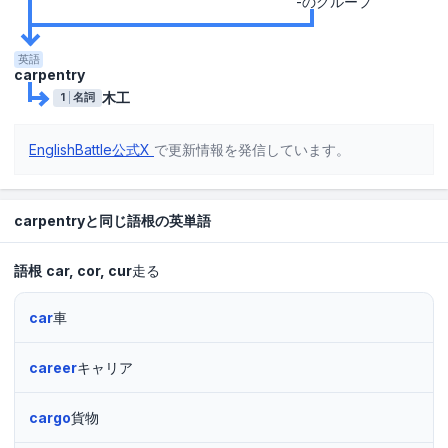
-のグループ
英語
carpentry
木工
1
名詞
EnglishBattle公式X
で更新情報を発信しています。
carpentryと同じ語根の英単語
語根
car
cor
cur
走る
car
車
career
キャリア
cargo
貨物