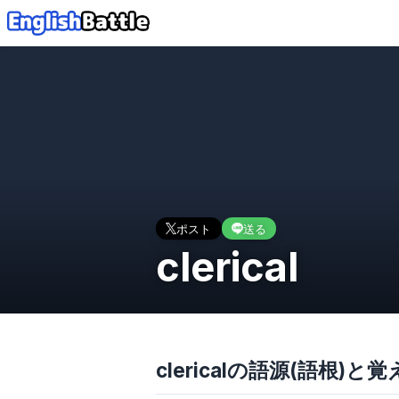
ポスト
送る
clerical
clericalの語源(語根)と