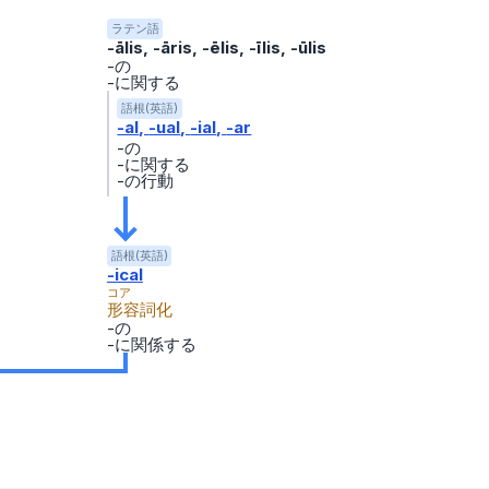
ラテン語
-ālis, -āris, -ēlis, -īlis, -ūlis
-の
-に関する
語根(英語)
-al
-ual
-ial
-ar
-の
-に関する
-の行動
語根(英語)
-ical
コア
形容詞化
-の
-に関係する