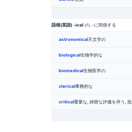
語根(英語)
-ical
-の
-に関係する
astronomical
天文学の
biological
生物学的な
biomedical
生物医学の
clerical
事務的な
critical
重要な, 綿密な評価を伴う, 