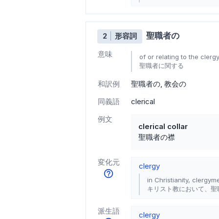
聖職者の
2
形容詞
意味
of or relating to the clerg
聖職者に関する
和訳例
聖職者の
教会の
同義語
clerical
例文
clerical collar
聖職者の襟
変化元
clergy
in Christianity, clergym
キリスト教において、聖
派生語
clergy