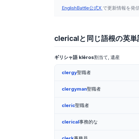
EnglishBattle公式X
で更新情報を発
clericalと同じ語根の英単
ギリシャ語
klēros
割当て
遺産
clergy
聖職者
clergyman
聖職者
cleric
聖職者
clerical
事務的な
clerk
事務員