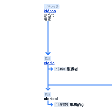
ギリシャ語
klēros
割当て
遺産
英語
cleric
聖職者
1
名詞
英語
clerical
事務的な
1
形容詞