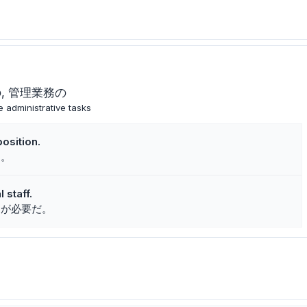
の
管理業務の
e administrative tasks
position.
る。
 staff.
フが必要だ。