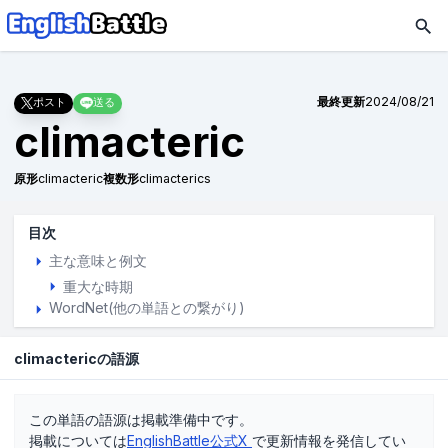
最終更新
2024/08/21
ポスト
送る
climacteric
原形
climacteric
複数形
climacterics
目次
主な意味と例文
重大な時期
WordNet(他の単語との繋がり)
climactericの語源
この単語の語源は掲載準備中です。
掲載については
EnglishBattle公式X
で更新情報を発信してい