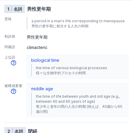
男性更年期
1
名詞
意味
a period in a man's life corresponding to menopause
男性の更年期に相当する人生の時期
和訳例
男性更年期
同義語
climacteric
上位語
biological time
the time of various biological processes
様々な生物学的プロセスの時間
被構成要素
middle age
the time of life between youth and old age (e.g.,
between 40 and 60 years of age)
青少年と老年の間の人生の時期 (例えば、40歳から60
歳の間)
閉経
2
名詞