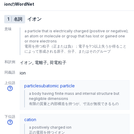
ionのWordNet
イオン
1
名詞
意味
a particle that is electrically charged (positive or negative);
an atom or molecule or group that has lost or gained one
or more electrons
電荷を持つ粒子（正または負）；電子を1つ以上失うか得ること
によって形成される原子、分子、またはそのグループ
和訳例
イオン
電離子
荷電粒子
同義語
ion
上位語
particle
subatomic particle
a body having finite mass and internal structure but
negligible dimensions
有限の質量と内部構造を持つが、寸法が無視できるもの
下位語
cation
a positively charged ion
正の電荷を持つイオン