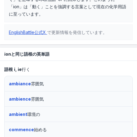
「ion」は「動く」ことを強調する言葉として現在の化学用語
に至っています。
EnglishBattle公式X
で更新情報を発信しています。
ionと同じ語根の英単語
語根
i
ie
行く
ambiance
雰囲気
ambience
雰囲気
ambient
環境の
commence
始める