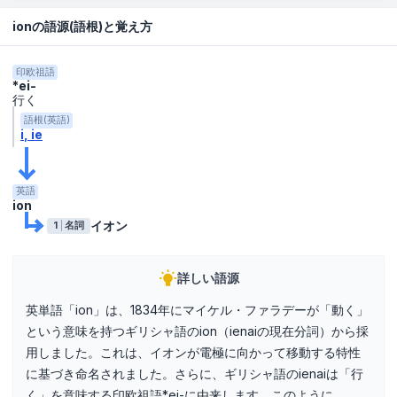
ionの語源(語根)と覚え方
印欧祖語
*ei-
行く
語根(英語)
i
ie
英語
ion
イオン
1
名詞
詳しい語源
英単語「ion」は、1834年にマイケル・ファラデーが「動く」
という意味を持つギリシャ語のion（ienaiの現在分詞）から採
用しました。これは、イオンが電極に向かって移動する特性
に基づき命名されました。さらに、ギリシャ語のienaiは「行
く」を意味する印欧祖語*ei-に由来します。このように