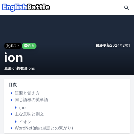
最終更新
2024/12/01
ポスト
送る
ion
原形
ion
複数形
ions
目次
語源と覚え方
同じ語根の英単語
i
ie
主な意味と例文
イオン
WordNet(他の単語との繋がり)