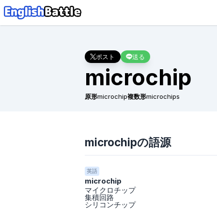
ポスト
送る
microchip
原形
microchip
複数形
microchips
microchipの語源
英語
microchip
マイクロチップ
集積回路
シリコンチップ