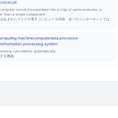
crocircuit
computer circuit incorporated into a chip or semiconductor; a
er than a single component
み込まれたマイクロ電子コンピュータ回路、単一のコンポーネントでは
omputing machine
computer
data processor
r
information processing system
orming calculations automatically
する機械