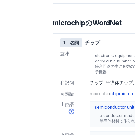
microchipのWordNet
チップ
1
名詞
意味
electronic equipment 
carry out a number of
統合回路の中に多数の
子機器
和訳例
チップ
半導体チップ
同義語
microchip
chip
micro c
上位語
semiconductor unit
a conductor made 
半導体材料で作られ
下位語