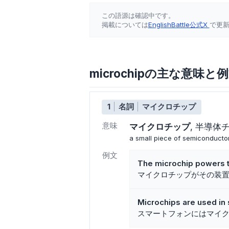
この語源は確認中です。
掲載については
EnglishBattle公式X
で更
microchipの主な意味と
1
名詞
マイクロチップ
意味
マイクロチップ
半導体
a small piece of semiconductor 
例文
The microchip powers t
マイクロチップがその装
Microchips are used in
スマートフォンにはマイ