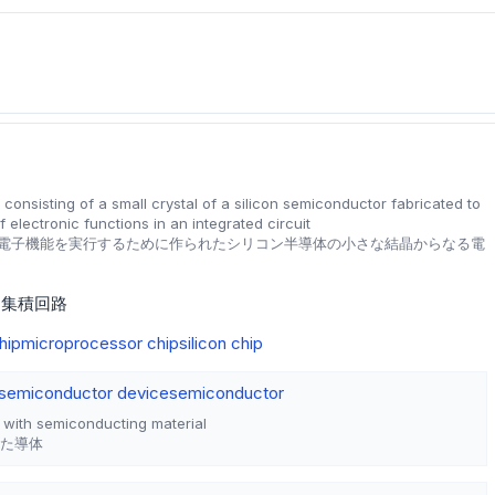
consisting of a small crystal of a silicon semiconductor fabricated to
 electronic functions in an integrated circuit
電子機能を実行するために作られたシリコン半導体の小さな結晶からなる電
集積回路
hip
microprocessor chip
silicon chip
semiconductor device
semiconductor
with semiconducting material
た導体