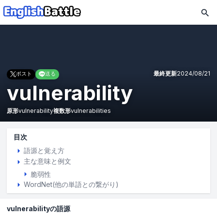
最終更新
2024/08/21
ポスト
送る
vulnerability
原形
vulnerability
複数形
vulnerabilities
目次
語源と覚え方
主な意味と例文
脆弱性
WordNet(他の単語との繋がり)
vulnerabilityの語源