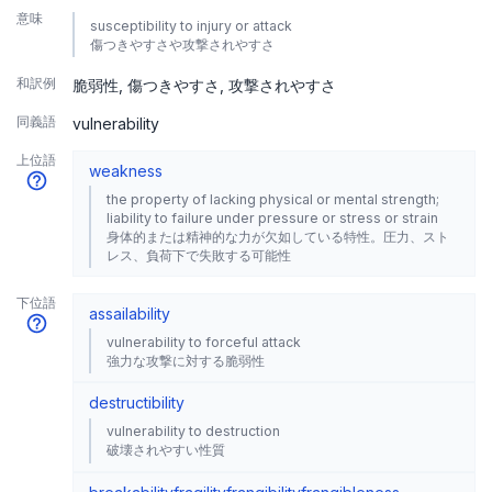
意味
susceptibility to injury or attack
傷つきやすさや攻撃されやすさ
和訳例
脆弱性
傷つきやすさ
攻撃されやすさ
同義語
vulnerability
上位語
weakness
the property of lacking physical or mental strength;
liability to failure under pressure or stress or strain
身体的または精神的な力が欠如している特性。圧力、スト
レス、負荷下で失敗する可能性
下位語
assailability
vulnerability to forceful attack
強力な攻撃に対する脆弱性
destructibility
vulnerability to destruction
破壊されやすい性質