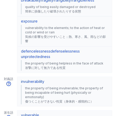
breakability
fragility
frangibility
frangibleness
quality of being easily damaged or destroyed
簡単に損傷したり破壊されたりする状態
exposure
vulnerability to the elements; to the action of heat or
cold or wind or rain
気候の影響を受けやすいこと；熱、寒さ、風、雨などの影
響
defencelessness
defenselessness
unprotectedness
the property of being helpless in the face of attack
攻撃に対して無力である性質
対義語
invulnerability
the property of being invulnerable; the property of
being incapable of being hurt (physically or
emotionally)
傷つくことができない性質（身体的・感情的に）
派生語
vulnerable