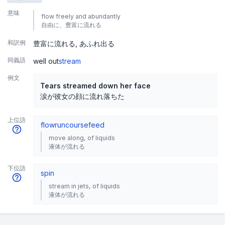
意味
flow freely and abundantly
自由に、豊富に流れる
和訳例
豊富に流れる
あふれ出る
同義語
well out
stream
例文
Tears streamed down her face
涙が彼女の顔に流れ落ちた
上位語
flow
run
course
feed
move along, of liquids
液体が流れる
下位語
spin
stream in jets, of liquids
液体が流れる