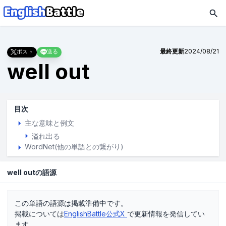
最終更新
2024/08/21
ポスト
送る
well out
目次
主な意味と例文
溢れ出る
WordNet(他の単語との繋がり)
well outの語源
この単語の語源は掲載準備中です。
掲載については
EnglishBattle公式X
で更新情報を発信してい
ます。