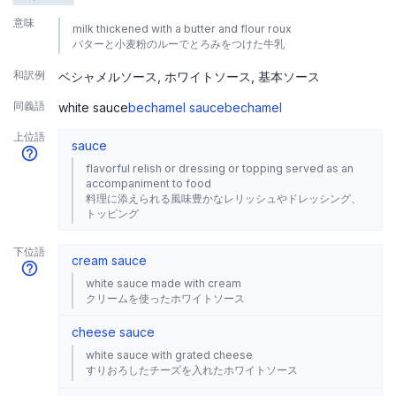
意味
milk thickened with a butter and flour roux
バターと小麦粉のルーでとろみをつけた牛乳
和訳例
ベシャメルソース
ホワイトソース
基本ソース
同義語
white sauce
bechamel sauce
bechamel
上位語
sauce
flavorful relish or dressing or topping served as an
accompaniment to food
料理に添えられる風味豊かなレリッシュやドレッシング、
トッピング
下位語
cream sauce
white sauce made with cream
クリームを使ったホワイトソース
cheese sauce
white sauce with grated cheese
すりおろしたチーズを入れたホワイトソース