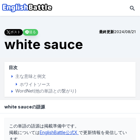
最終更新
2024/08/21
ポスト
送る
white sauce
目次
主な意味と例文
ホワイトソース
WordNet(他の単語との繋がり)
white sauceの語源
この単語の語源は掲載準備中です。
掲載については
EnglishBattle公式X
で更新情報を発信してい
ます。