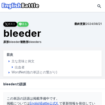
最終更新
2024/08/21
ポスト
送る
bleeder
原形
bleeder
複数形
bleeders
目次
主な意味と例文
出血者
WordNet(他の単語との繋がり)
bleederの語源
この単語の語源は掲載準備中です。
掲載については
EnglishBattle公式X
で更新情報を発信してい