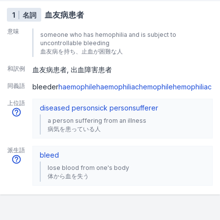
血友病患者
1
名詞
意味
someone who has hemophilia and is subject to
uncontrollable bleeding
血友病を持ち、止血が困難な人
和訳例
血友病患者
出血障害患者
同義語
bleeder
haemophile
haemophiliac
hemophile
hemophiliac
上位語
diseased person
sick person
sufferer
a person suffering from an illness
病気を患っている人
派生語
bleed
lose blood from one's body
体から血を失う