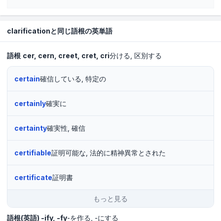
clarificationと同じ語根の英単語
語根
cer
cern
creet
cret
cri
分ける
区別する
certain
確信している, 特定の
certainly
確実に
certainty
確実性, 確信
certifiable
証明可能な, 法的に精神異常とされた
certificate
証明書
もっと見る
語根(英語)
-ify, -fy
-を作る
-にする