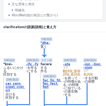
主な意味と例文
明確化
WordNet(他の単語との繋がり)
clarificationの語源(語根)と覚え方
印欧祖語
*dhe-
置く
印欧祖語
語根(英語)
ラテン語
語根(英語)
語根(英語)
*krei-
-ify, -fy
facere
-ate
-ion, -tion,
-sion
ふるいにかけ
-を作る
する
コア
る
-にする
作る
動詞化,形容
コア
区別する
詞化,名詞化
名詞化
語根(英語)
-を持って
-する行動
fac
fic
fit
語根(英語)
-の特徴があ
-の状態
cer
cern
fec
fect
る,-の特徴
creet
cret
feit
-に似ている
cri
-の派生物
分ける
-する
区別する