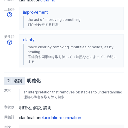
上位語
improvement
the act of improving something
何かを改善する行為
派生語
clarify
make clear by removing impurities or solids, as by
heating
不純物や固形物を取り除いて（加熱などによって）透明に
する
明確化
2
名詞
意味
an interpretation that removes obstacles to understanding
理解の障害を取り除く解釈
和訳例
明確化
解説
説明
同義語
clarification
elucidation
illumination
例文