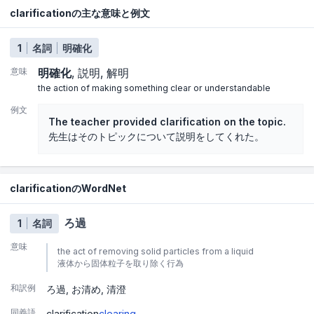
clarificationの主な意味と例文
1
名詞
明確化
意味
明確化
説明
解明
the action of making something clear or understandable
例文
The teacher provided clarification on the topic.
先生はそのトピックについて説明をしてくれた。
clarificationのWordNet
ろ過
1
名詞
意味
the act of removing solid particles from a liquid
液体から固体粒子を取り除く行為
和訳例
ろ過
お清め
清澄
同義語
clarification
clearing