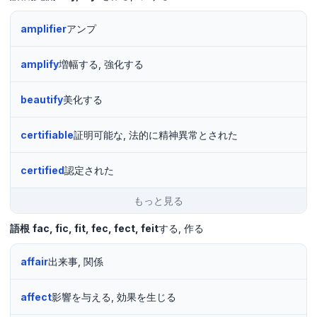
amplifier
アンプ
amplify
増幅する, 強化する
beautify
美化する
certifiable
証明可能な, 法的に精神異常とされた
certified
認定された
もっと見る
語根
fac
fic
fit
fec
fect
feit
する
作る
affair
出来事, 関係
affect
影響を与える, 効果を生じる