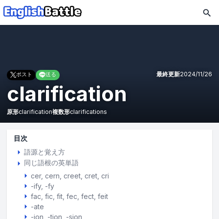
最終更新
2024/11/26
ポスト
送る
clarification
原形
clarification
複数形
clarifications
目次
語源と覚え方
同じ語根の英単語
cer
cern
creet
cret
cri
-ify, -fy
fac
fic
fit
fec
fect
feit
-ate
-ion, -tion, -sion