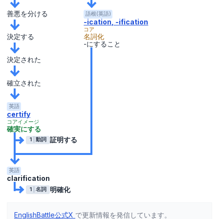
善悪を分ける
語根(英語)
-ication, -ification
コア
名詞化
決定する
-にすること
決定された
確立された
英語
certify
コアイメージ
確実にする
証明する
1
動詞
英語
clarification
明確化
1
名詞
EnglishBattle公式X
で更新情報を発信しています。