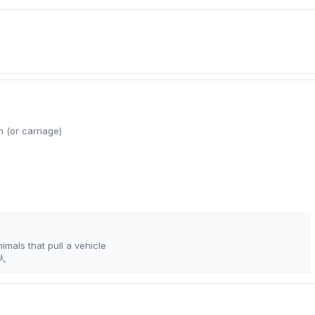
 (or carriage)
mals that pull a vehicle
人