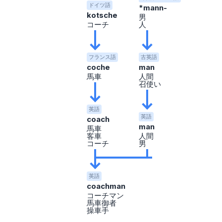
ドイツ語
*mann-
kotsche
男
コーチ
人
フランス語
古英語
coche
man
馬車
人間
召使い
英語
英語
coach
man
馬車
客車
人間
コーチ
男
英語
coachman
コーチマン
馬車御者
操車手