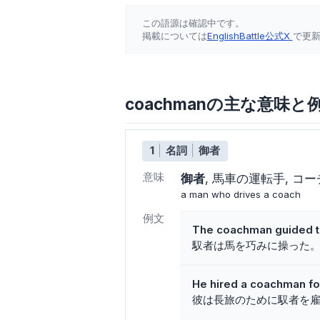
この語源は確認中です。
掲載については
EnglishBattle公式X
で更
coachmanの主な意味と
1
名詞
御者
意味
御者
馬車の運転手
コー
a man who drives a coach
例文
The coachman guided th
馭者は馬を巧みに操った
He hired a coachman for
彼は長旅のために馭者を