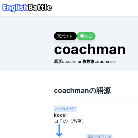
ポスト
送る
coachman
原形
coachman
複数形
coachmen
coachmanの語源
ハンガリー語
kocsi
コチの（馬車）
原始ゲルマン語