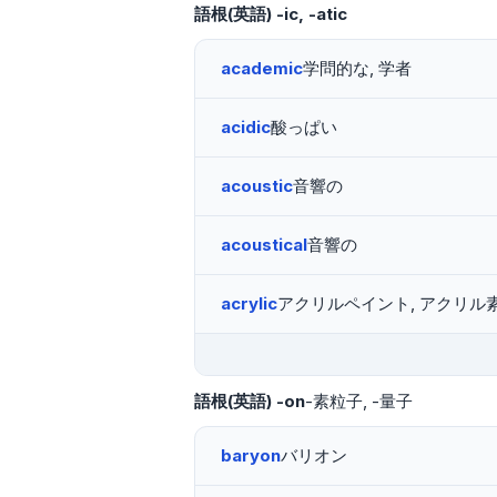
語根(英語)
-ic, -atic
academic
学問的な, 学者
acidic
酸っぱい
acoustic
音響の
acoustical
音響の
acrylic
アクリルペイント, アクリル
語根(英語)
-on
-素粒子
-量子
baryon
バリオン