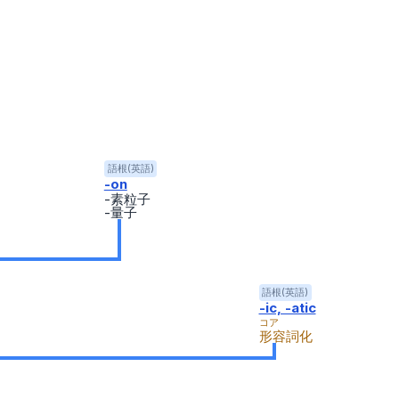
語根(英語)
-on
-素粒子
-量子
語根(英語)
-ic, -atic
コア
形容詞化