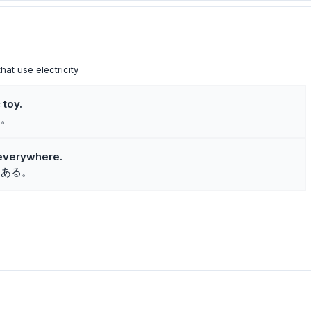
hat use electricity
 toy.
た。
 everywhere.
にある。