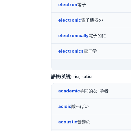
electron
電子
electronic
電子機器の
electronically
電子的に
electronics
電子学
語根(英語)
-ic, -atic
academic
学問的な, 学者
acidic
酸っぱい
acoustic
音響の