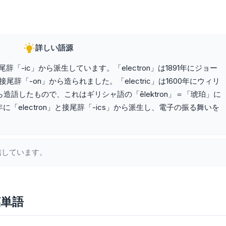
詳しい語源
」と接尾辞「-ic」から派生しています。「electron」は1891年にジョー
接尾辞「-on」から造られました。「electric」は1600年にウィリ
から造語したもので、これはギリシャ語の「ēlektron」＝「琥珀」に
910年に「electron」と接尾辞「-ics」から派生し、電子の振る舞いを
信しています。
英単語