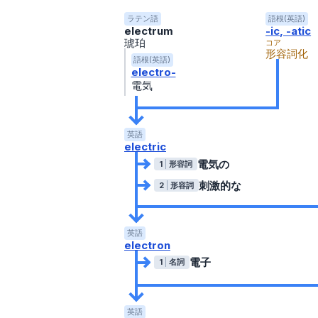
ラテン語
語根(英語)
electrum
-ic, -atic
琥珀
コア
形容詞化
語根(英語)
electro-
電気
英語
electric
電気の
1
形容詞
刺激的な
2
形容詞
英語
electron
電子
1
名詞
英語