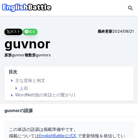
最終更新
2024/08/21
ポスト
送る
guvnor
原形
guvnor
複数形
guvnors
目次
主な意味と例文
上司
WordNet(他の単語との繋がり)
guvnorの語源
この単語の語源は掲載準備中です。
掲載については
EnglishBattle公式X
で更新情報を発信してい