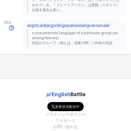
かれている。「グレートブリテン」は英国（イギリス）
を指す場合も多い。
語法
argot
cant
jargon
lingo
patois
slang
vernacular
a characteristic language of a particular group (as
among thieves)
特定のグループ（例えば、泥棒の間）に特有の言語
English
Battle
更新状況配信中
プライバシーポリシー
ライセンス
お問い合わせ