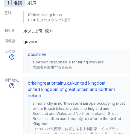
ボス
1
名詞
意味
(British slang) boss
(イギリスのスラング) 上司
和訳例
ボス
上司
親方
同義語
guvnor
上位語
boss
hirer
a person responsible for hiring workers
労働者を雇用する責任者
専門地域
britain
great britain
u.k.
uk
united kingdom
united kingdom of great britain and northern
ireland
a monarchy in northwestern Europe occupying most
of the British Isles; divided into England and
Scotland and Wales and Northern Ireland; `Great
Britain' is often used loosely to refer to the United
Kingdom
ヨーロッパ北西部に位置する君主制国家。イングラン
ド、スコットランド、ウェールズ、北アイルランドに分