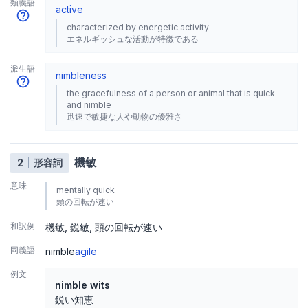
類義語
active
characterized by energetic activity
エネルギッシュな活動が特徴である
派生語
nimbleness
the gracefulness of a person or animal that is quick
and nimble
迅速で敏捷な人や動物の優雅さ
機敏
2
形容詞
意味
mentally quick
頭の回転が速い
和訳例
機敏
鋭敏
頭の回転が速い
同義語
nimble
agile
例文
nimble wits
鋭い知恵