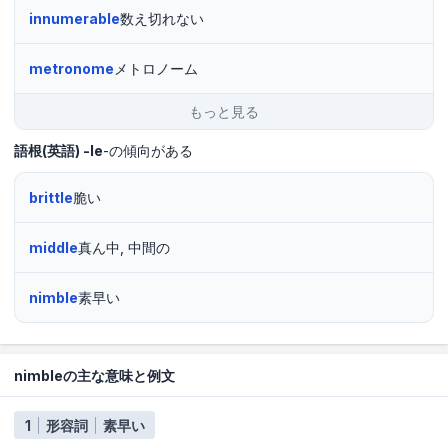
innumerable
数え切れない
metronome
メトロノーム
もっと見る
語根(英語)
-le
-の傾向がある
brittle
脆い
middle
真ん中, 中間の
nimble
素早い
nimbleの主な意味と例文
1
形容詞
素早い