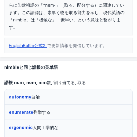
らに印欧祖語の「*nem-」（取る、配分する）に関連してい
ます。この語源は、素早く物を取る能力を示し、現代英語の
「nimble」は「機敏な」「素早い」という意味と繋がりま
す。
EnglishBattle公式X
で更新情報を発信しています。
nimbleと同じ語根の英単語
語根
num
nom
nim
数
割り当てる
取る
autonomy
自治
enumerate
列挙する
ergonomic
人間工学的な