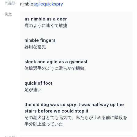
同義語
nimble
agile
quick
spry
例文
as nimble as a deer
鹿のように速くて敏捷
nimble fingers
器用な指先
sleek and agile as a gymnast
体操選手のように滑らかで機敏
quick of foot
足が速い
the old dog was so spry it was halfway up the
stairs before we could stop it
その老犬はとても元気で、私たちが止める前に階段を
半分以上登っていた