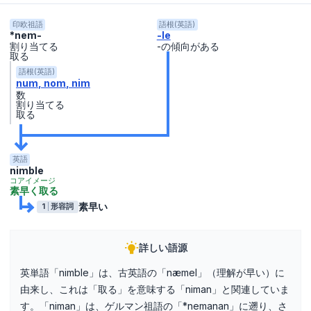
印欧祖語
語根(英語)
*nem-
-le
割り当てる
-の傾向がある
取る
語根(英語)
num
nom
nim
数
割り当てる
取る
英語
nimble
コアイメージ
素早く取る
素早い
1
形容詞
詳しい語源
英単語「nimble」は、古英語の「næmel」（理解が早い）に
由来し、これは「取る」を意味する「niman」と関連していま
す。「niman」は、ゲルマン祖語の「*nemanan」に遡り、さ