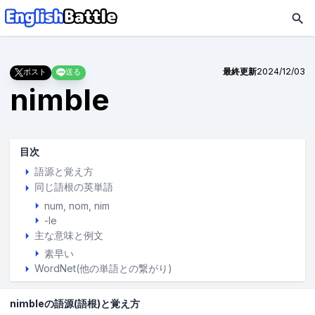
最終更新
2024/12/03
ポスト
送る
nimble
目次
語源と覚え方
同じ語根の英単語
num
nom
nim
-le
主な意味と例文
素早い
WordNet(他の単語との繋がり)
nimbleの語源(語根)と覚え方