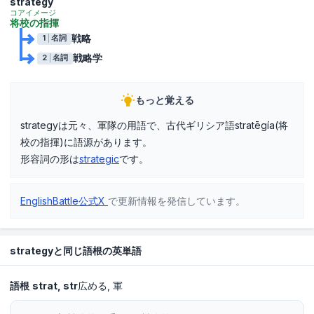
strategy
コアイメージ
将校の指揮
戦略
1
名詞
戦略学
2
名詞
もっと覚える
strategyは元々、軍隊の用語で、古代ギリシア語stratēgía(将
校の指揮)に語源があります。
形容詞の形は
strategic
です。
EnglishBattle公式X
で更新情報を発信しています。
strategyと同じ語根の英単語
語根
strat
str
広める
軍