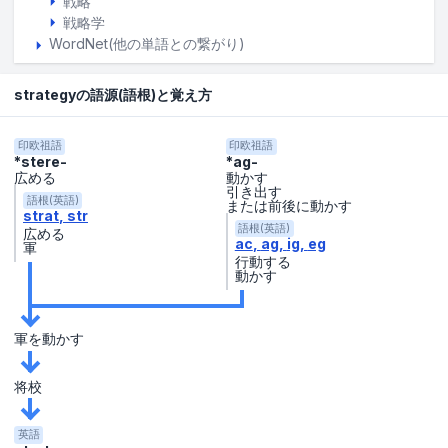
戦略
戦略学
WordNet(他の単語との繋がり)
strategyの語源(語根)と覚え方
印欧祖語
印欧祖語
*stere-
*ag-
広める
動かす
引き出す
語根(英語)
または前後に動かす
strat
str
語根(英語)
広める
ac
ag
ig
eg
軍
行動する
動かす
軍を動かす
将校
英語