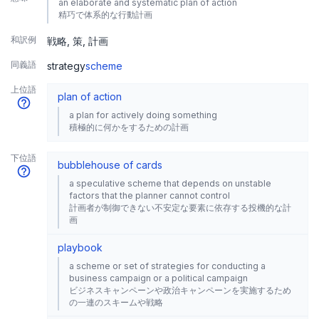
an elaborate and systematic plan of action
精巧で体系的な行動計画
和訳例
戦略
策
計画
同義語
strategy
scheme
上位語
plan of action
a plan for actively doing something
積極的に何かをするための計画
下位語
bubble
house of cards
a speculative scheme that depends on unstable
factors that the planner cannot control
計画者が制御できない不安定な要素に依存する投機的な計
画
playbook
a scheme or set of strategies for conducting a
business campaign or a political campaign
ビジネスキャンペーンや政治キャンペーンを実施するため
の一連のスキームや戦略