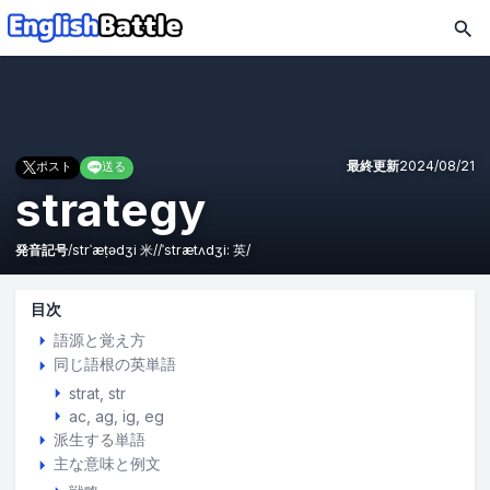
最終更新
2024/08/21
ポスト
送る
strategy
発音記号
/
strˈæṭədʒi
米
/
/
ˈstrætʌdʒi:
英
/
目次
語源と覚え方
同じ語根の英単語
strat
str
ac
ag
ig
eg
派生する単語
主な意味と例文