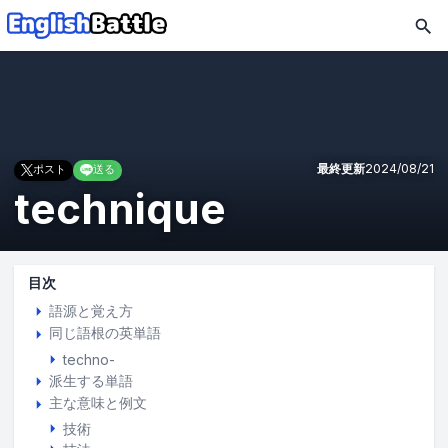
最終更新
2024/08/21
ポスト
送る
technique
目次
語源と覚え方
同じ語根の英単語
techno-
派生する単語
主な意味と例文
技術