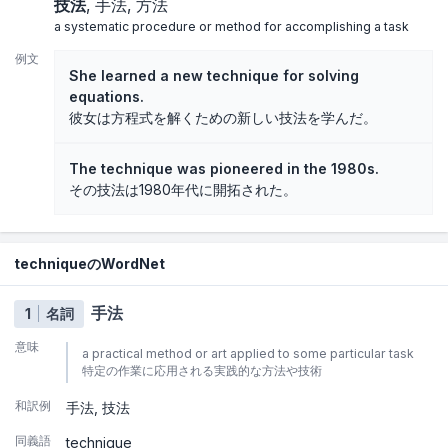
技法
手法
方法
a systematic procedure or method for accomplishing a task
例文
She learned a new technique for solving
equations.
彼女は方程式を解くための新しい技法を学んだ。
The technique was pioneered in the 1980s.
その技法は1980年代に開拓された。
techniqueのWordNet
手法
1
名詞
意味
a practical method or art applied to some particular task
特定の作業に応用される実践的な方法や技術
和訳例
手法
技法
同義語
technique