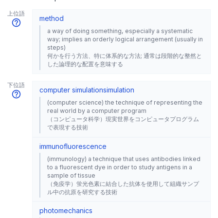
上位語
method
a way of doing something, especially a systematic
way; implies an orderly logical arrangement (usually in
steps)
何かを行う方法、特に体系的な方法; 通常は段階的な整然と
した論理的な配置を意味する
下位語
computer simulation
simulation
(computer science) the technique of representing the
real world by a computer program
（コンピュータ科学）現実世界をコンピュータプログラム
で表現する技術
immunofluorescence
(immunology) a technique that uses antibodies linked
to a fluorescent dye in order to study antigens in a
sample of tissue
（免疫学）蛍光色素に結合した抗体を使用して組織サンプ
ル中の抗原を研究する技術
photomechanics