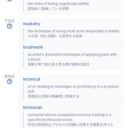
the state of being cognitively skillful
認知的に熟練している状態
下位語
musketry
the technique of using small arms (especially in battle)
小火器（特に戦闘）を使用する技術
brushwork
an artist's distinctive technique of applying paint with
a brush
画家が筆で絵の具を塗る際の独特の技法
派生語
technical
of or relating to technique or proficiency in a practical
skill
実践的な技術や熟練度に関連する
technician
someone whose occupation involves training in a
specific technical process
特定の技術的なプロセスの訓練に従事する職業を持つ人