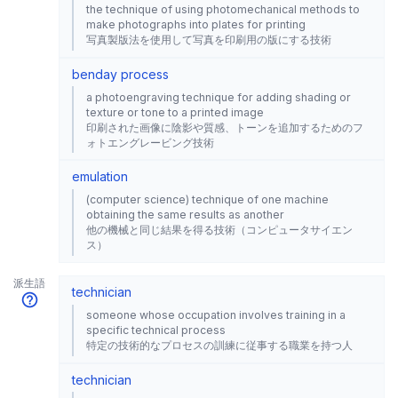
the technique of using photomechanical methods to
make photographs into plates for printing
写真製版法を使用して写真を印刷用の版にする技術
benday process
a photoengraving technique for adding shading or
texture or tone to a printed image
印刷された画像に陰影や質感、トーンを追加するためのフ
ォトエングレービング技術
emulation
(computer science) technique of one machine
obtaining the same results as another
他の機械と同じ結果を得る技術（コンピュータサイエン
ス）
派生語
technician
someone whose occupation involves training in a
specific technical process
特定の技術的なプロセスの訓練に従事する職業を持つ人
technician