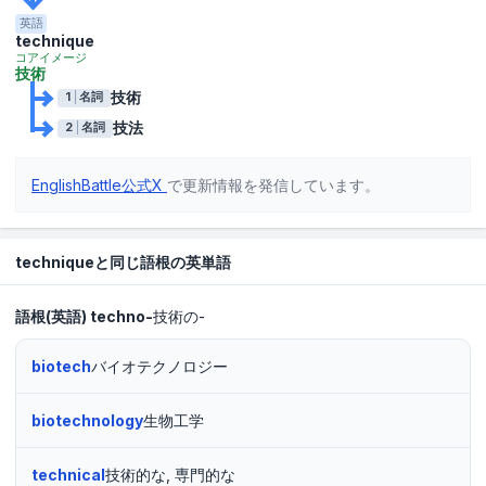
英語
technique
コアイメージ
技術
技術
1
名詞
技法
2
名詞
EnglishBattle公式X
で更新情報を発信しています。
techniqueと同じ語根の英単語
語根(英語)
techno-
技術の-
biotech
バイオテクノロジー
biotechnology
生物工学
technical
技術的な, 専門的な