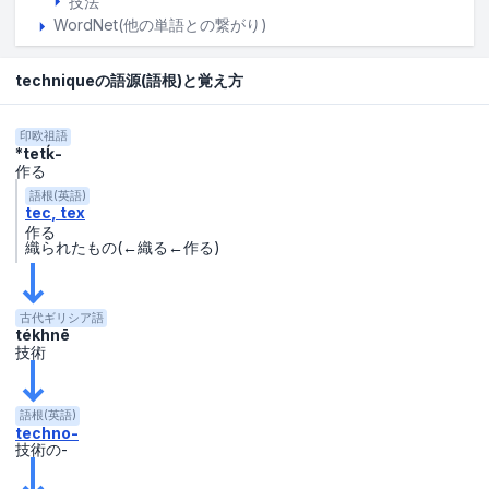
技法
WordNet(他の単語との繋がり)
techniqueの語源(語根)と覚え方
印欧祖語
*tetḱ-
作る
語根(英語)
tec
tex
作る
織られたもの(←織る←作る)
古代ギリシア語
tékhnē
技術
語根(英語)
techno-
技術の-