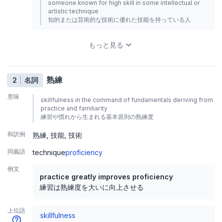
someone known for high skill in some intellectual or
artistic technique
知的または芸術的な技術に優れた技能を持っている人
もっと見る
熟練
2
名詞
意味
skillfulness in the command of fundamentals deriving from
practice and familiarity
練習や慣れから生まれる基本原則の熟練度
和訳例
熟練
技能
技術
同義語
technique
proficiency
例文
practice greatly improves proficiency
練習は熟練度を大いに向上させる
上位語
skillfulness