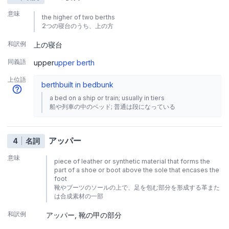
意味
the higher of two berths
2つの寝台のうち、上の方
和訳例
上の寝台
同義語
upper
upper berth
上位語
berth
built in bed
bunk
a bed on a ship or train; usually in tiers
船や列車の中のベッド; 普通は段になっている
アッパー
4
名詞
意味
piece of leather or synthetic material that forms the
part of a shoe or boot above the sole that encases the
foot
靴やブーツのソールの上で、足を包む部分を形成する革また
は合成素材の一部
和訳例
アッパー
靴の甲の部分