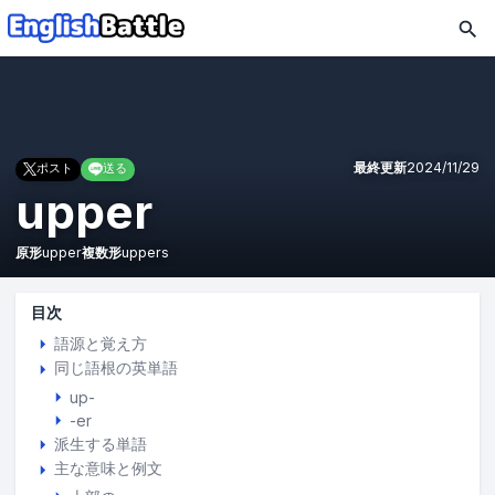
最終更新
2024/11/29
ポスト
送る
upper
原形
upper
複数形
uppers
目次
語源と覚え方
同じ語根の英単語
up-
-er
派生する単語
主な意味と例文