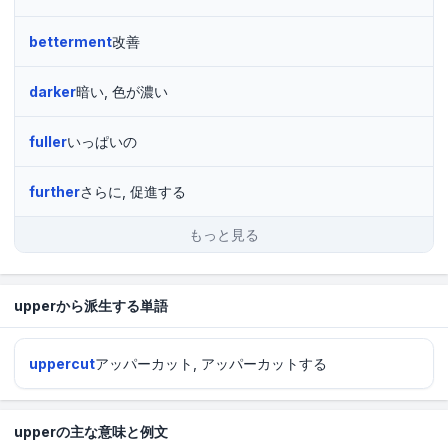
betterment
改善
darker
暗い, 色が濃い
fuller
いっぱいの
further
さらに, 促進する
もっと見る
upperから派生する単語
uppercut
アッパーカット, アッパーカットする
upperの主な意味と例文