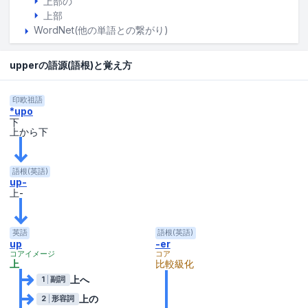
上部の
上部
WordNet(他の単語との繋がり)
upperの語源(語根)と覚え方
印欧祖語
*upo
下
上から下
語根(英語)
up-
上-
英語
語根(英語)
up
-er
コアイメージ
コア
上
比較級化
上へ
1
副詞
上の
2
形容詞