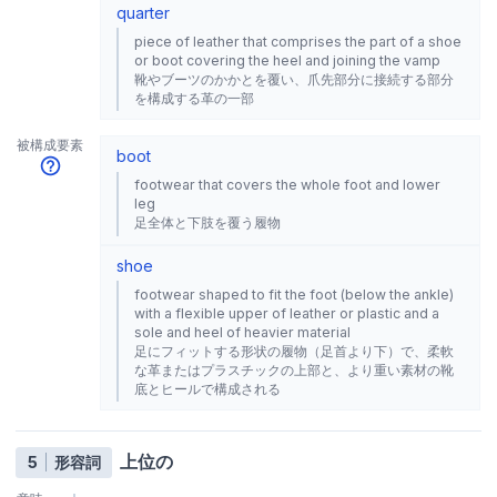
quarter
piece of leather that comprises the part of a shoe
or boot covering the heel and joining the vamp
靴やブーツのかかとを覆い、爪先部分に接続する部分
を構成する革の一部
被構成要素
boot
footwear that covers the whole foot and lower
leg
足全体と下肢を覆う履物
shoe
footwear shaped to fit the foot (below the ankle)
with a flexible upper of leather or plastic and a
sole and heel of heavier material
足にフィットする形状の履物（足首より下）で、柔軟
な革またはプラスチックの上部と、より重い素材の靴
底とヒールで構成される
上位の
5
形容詞