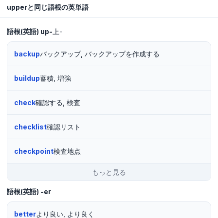
upperと同じ語根の英単語
語根(英語)
up-
上-
backup
バックアップ, バックアップを作成する
buildup
蓄積, 増強
check
確認する, 検査
checklist
確認リスト
checkpoint
検査地点
もっと見る
語根(英語)
-er
better
より良い, より良く