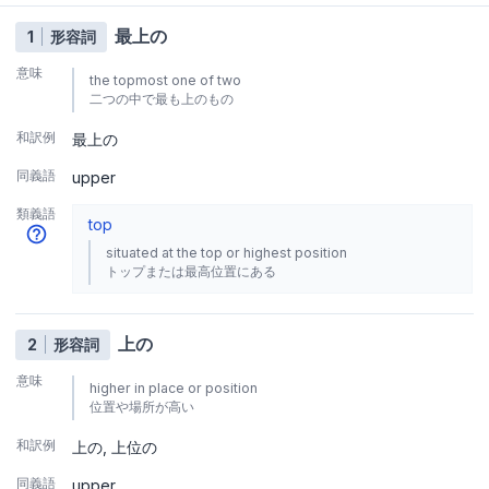
最上の
1
形容詞
意味
the topmost one of two
二つの中で最も上のもの
和訳例
最上の
同義語
upper
類義語
top
situated at the top or highest position
トップまたは最高位置にある
上の
2
形容詞
意味
higher in place or position
位置や場所が高い
和訳例
上の
上位の
同義語
upper