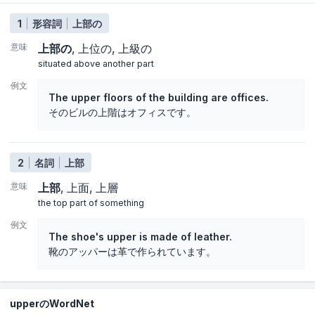
1
形容詞
上部の
意味
上部の
上位の
上級の
situated above another part
例文
The upper floors of the building are offices.
そのビルの上階はオフィスです。
2
名詞
上部
意味
上部
上面
上層
the top part of something
例文
The shoe's upper is made of leather.
靴のアッパーは革で作られています。
upperのWordNet