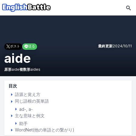
最終更新
2024/10/11
ポスト
送る
aide
原形
aide
複数形
aides
目次
語源と覚え方
同じ語根の英単語
ad-, a-
主な意味と例文
助手
WordNet(他の単語との繋がり)