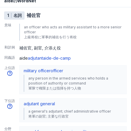
aideのWordNet
補佐官
1
名詞
意味
an officer who acts as military assistant to a more senior
officer
上級将校に軍事的補佐を行う将校
和訳例
補佐官
副官
介添え役
同義語
aide
adjutant
aide-de-camp
上位語
military officer
officer
any person in the armed services who holds a
position of authority or command
軍隊で権限または指揮を持つ人物
下位語
adjutant general
a general's adjutant; chief administrative officer
将軍の副官; 主要な行政官
分野