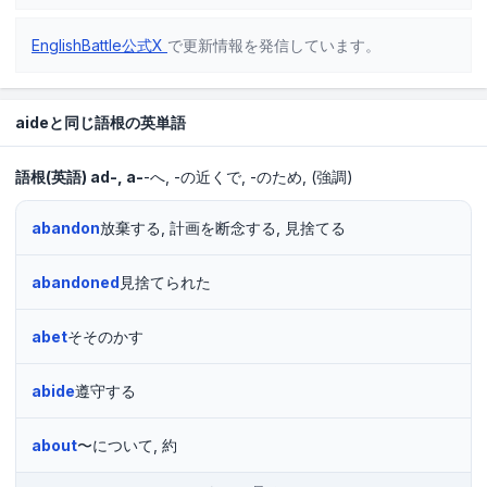
EnglishBattle公式X
で更新情報を発信しています。
aideと同じ語根の英単語
語根(英語)
ad-, a-
-へ
-の近くで
-のため
(強調)
abandon
放棄する, 計画を断念する, 見捨てる
abandoned
見捨てられた
abet
そそのかす
abide
遵守する
about
〜について, 約