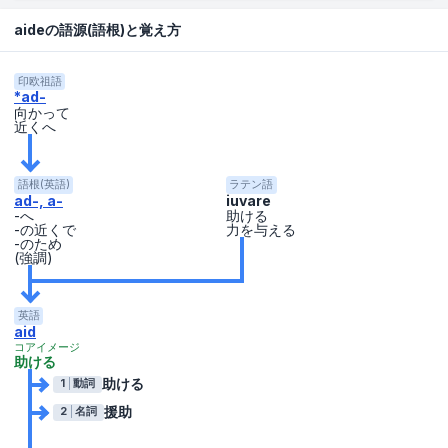
aideの語源(語根)と覚え方
印欧祖語
*ad-
向かって
近くへ
語根(英語)
ラテン語
ad-, a-
iuvare
-へ
助ける
-の近くで
力を与える
-のため
(強調)
英語
aid
コアイメージ
助ける
助ける
1
動詞
援助
2
名詞