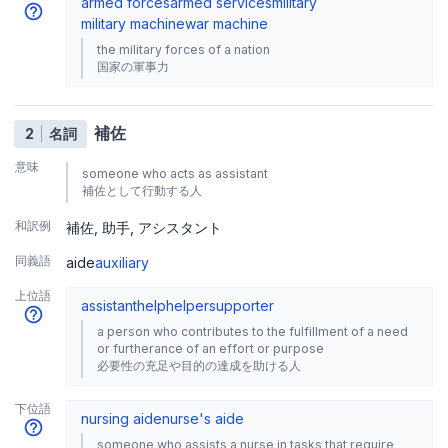
armed forces
armed services
military
military machine
war machine
the military forces of a nation
国家の軍事力
補佐
2
名詞
意味
someone who acts as assistant
補佐として行動する人
和訳例
補佐
助手
アシスタント
同義語
aide
auxiliary
上位語
assistant
help
helper
supporter
a person who contributes to the fulfillment of a need
or furtherance of an effort or purpose
必要性の充足や目的の達成を助ける人
下位語
nursing aide
nurse's aide
someone who assists a nurse in tasks that require