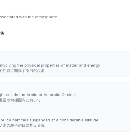
ssociated with the atmosphere
現象
nvolving the physical properties of matter and energy
的性質に関係する自然現象
ght (inside the Arctic or Antarctic Circles)
極圏や南極圏内において）
 or ice particles suspended at a considerable altitude
や氷の粒子の目に見える塊