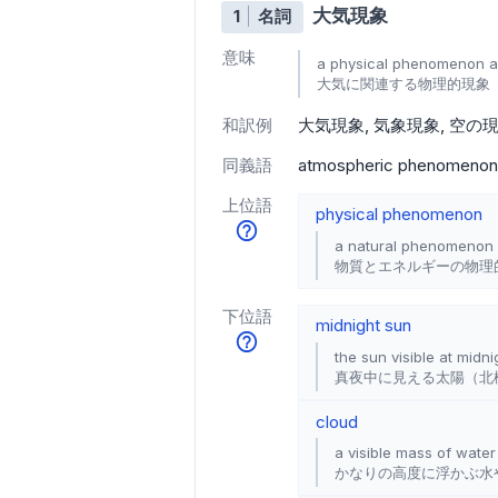
大気現象
1
名詞
意味
a physical phenomenon a
大気に関連する物理的現象
和訳例
大気現象
気象現象
空の
同義語
atmospheric phenomenon
上位語
physical phenomenon
a natural phenomenon i
物質とエネルギーの物理
下位語
midnight sun
the sun visible at midni
真夜中に見える太陽（北
cloud
a visible mass of water
かなりの高度に浮かぶ水