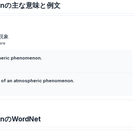
menonの主な意味と例文
現象
ere
heric phenomenon.
。
e of an atmospheric phenomenon.
。
onのWordNet