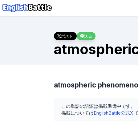
ポスト
送る
atmospheri
atmospheric phenome
この単語の語源は掲載準備中です。
掲載については
EnglishBattle公式X