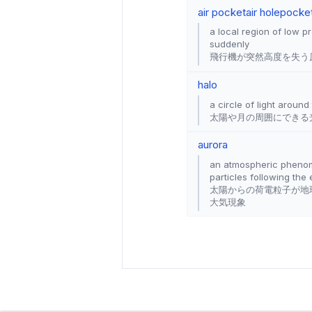
air pocket
air hole
pocke
a local region of low p
suddenly
飛行機が突然高度を失う
halo
a circle of light aroun
太陽や月の周囲にできる
aurora
an atmospheric phenom
particles following the
太陽からの荷電粒子が地
大気現象