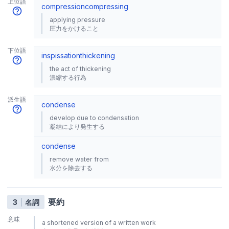
上位語
compression
compressing
applying pressure
圧力をかけること
下位語
inspissation
thickening
the act of thickening
濃縮する行為
派生語
condense
develop due to condensation
凝結により発生する
condense
remove water from
水分を除去する
要約
3
名詞
意味
a shortened version of a written work