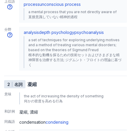
上位語
process
unconscious process
a mental process that you are not directly aware of
直接意識していない精神的過程
分野
analysis
depth psychology
psychoanalysis
a set of techniques for exploring underlying motives
and a method of treating various mental disorders;
based on the theories of Sigmund Freud
根本的な動機を探るための技術セットおよびさまざまな精
神障害を治療する方法; ジグムント・フロイトの理論に基づ
く
凝縮
2
名詞
意味
the act of increasing the density of something
何かの密度を高める行為
和訳例
凝縮
濃縮
同義語
condensation
condensing