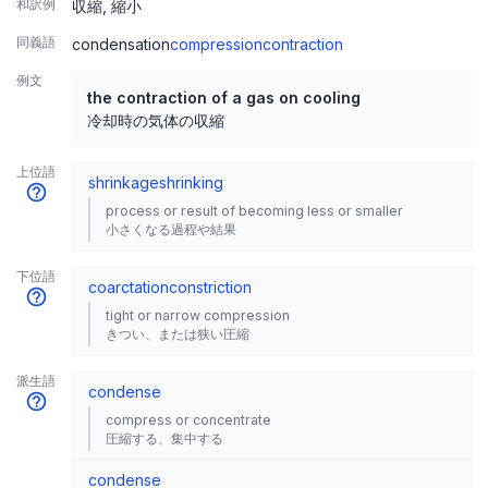
和訳例
収縮
縮小
同義語
condensation
compression
contraction
例文
the contraction of a gas on cooling
冷却時の気体の収縮
上位語
shrinkage
shrinking
process or result of becoming less or smaller
小さくなる過程や結果
下位語
coarctation
constriction
tight or narrow compression
きつい、または狭い圧縮
派生語
condense
compress or concentrate
圧縮する、集中する
condense