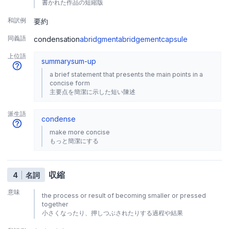
書かれた作品の短縮版
和訳例
要約
同義語
condensation
abridgment
abridgement
capsule
上位語
summary
sum-up
a brief statement that presents the main points in a
concise form
主要点を簡潔に示した短い陳述
派生語
condense
make more concise
もっと簡潔にする
収縮
4
名詞
意味
the process or result of becoming smaller or pressed
together
小さくなったり、押しつぶされたりする過程や結果