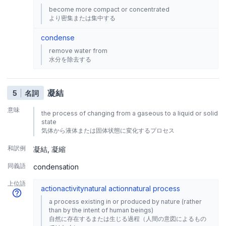
become more compact or concentrated
より密集または集中する
condense
remove water from
水分を除去する
凝結
5
名詞
意味
the process of changing from a gaseous to a liquid or solid
state
気体から液体または固体状態に変化するプロセス
和訳例
凝結
凝縮
同義語
condensation
上位語
action
activity
natural action
natural process
a process existing in or produced by nature (rather
than by the intent of human beings)
自然に存在するまたは生じる過程（人間の意図によるもの