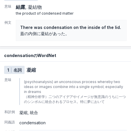
意味
結露
凝結物
the product of condensed matter
例文
There was condensation on the inside of the lid.
蓋の内側に凝結があった。
condensationのWordNet
凝縮
1
名詞
意味
(psychoanalysis) an unconscious process whereby two
ideas or images combine into a single symbol; especially
in dreams
（精神分析学）二つのアイデアやイメージが無意識のうちに一つ
のシンボルに統合されるプロセス。特に夢において
和訳例
凝縮
統合
同義語
condensation