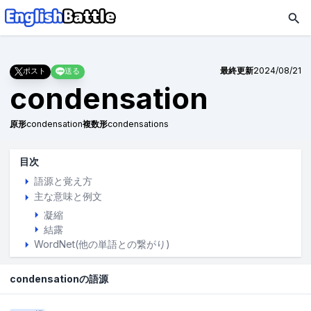
最終更新
2024/08/21
ポスト
送る
condensation
原形
condensation
複数形
condensations
目次
語源と覚え方
主な意味と例文
凝縮
結露
WordNet(他の単語との繋がり)
condensationの語源