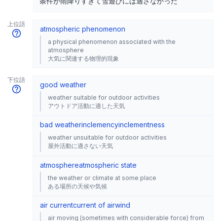
条件が雨降りすぎて雪遊びには適さなかった
上位語
atmospheric phenomenon
a physical phenomenon associated with the
atmosphere
大気に関連する物理的現象
下位語
good weather
weather suitable for outdoor activities
アウトドア活動に適した天気
bad weather
inclemency
inclementness
weather unsuitable for outdoor activities
屋外活動に適さない天気
atmosphere
atmospheric state
the weather or climate at some place
ある場所の天候や気候
air current
current of air
wind
air moving (sometimes with considerable force) from