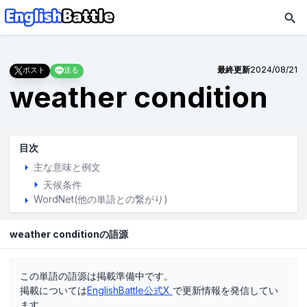
最終更新
2024/08/21
ポスト
送る
weather condition
目次
主な意味と例文
天候条件
WordNet(他の単語との繋がり)
weather conditionの語源
この単語の語源は掲載準備中です。
掲載については
EnglishBattle公式X
で更新情報を発信してい
ます。