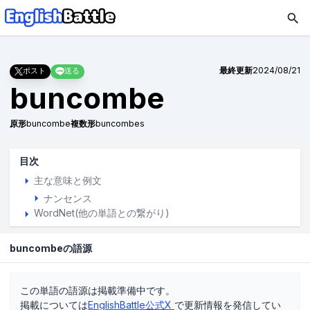
最終更新
2024/08/21
ポスト
送る
buncombe
原形
buncombe
複数形
buncombes
目次
主な意味と例文
ナンセンス
WordNet(他の単語との繋がり)
buncombeの語源
この単語の語源は掲載準備中です。
掲載については
EnglishBattle公式X
で更新情報を発信してい