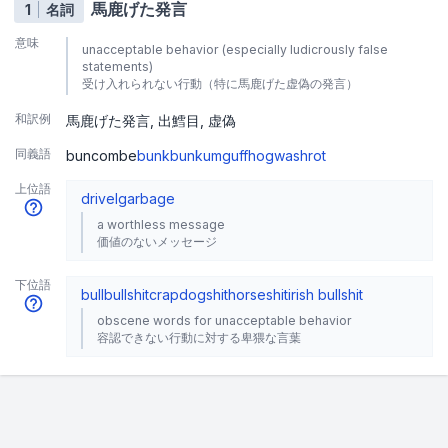
馬鹿げた発言
1
名詞
意味
unacceptable behavior (especially ludicrously false
statements)
受け入れられない行動（特に馬鹿げた虚偽の発言）
和訳例
馬鹿げた発言
出鱈目
虚偽
同義語
buncombe
bunk
bunkum
guff
hogwash
rot
上位語
drivel
garbage
a worthless message
価値のないメッセージ
下位語
bull
bullshit
crap
dogshit
horseshit
irish bull
shit
obscene words for unacceptable behavior
容認できない行動に対する卑猥な言葉