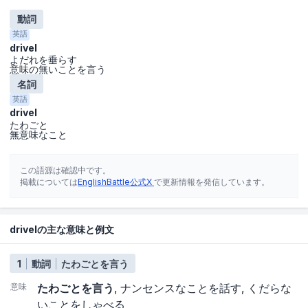
動詞
英語
drivel
よだれを垂らす
意味の無いことを言う
名詞
英語
drivel
たわごと
無意味なこと
この語源は確認中です。
掲載については
EnglishBattle公式X
で更新情報を発信しています。
drivelの主な意味と例文
1
動詞
たわごとを言う
意味
たわごとを言う
ナンセンスなことを話す
くだらな
いことをしゃべる