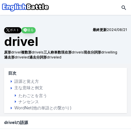
最終更新
2024/08/21
ポスト
送る
drivel
原形
drivel
複数形
drivels
三人称単数現在形
drivels
現在分詞形
drivelling
過去形
driveled
過去分詞形
driveled
目次
語源と覚え方
主な意味と例文
たわごとを言う
ナンセンス
WordNet(他の単語との繋がり)
drivelの語源