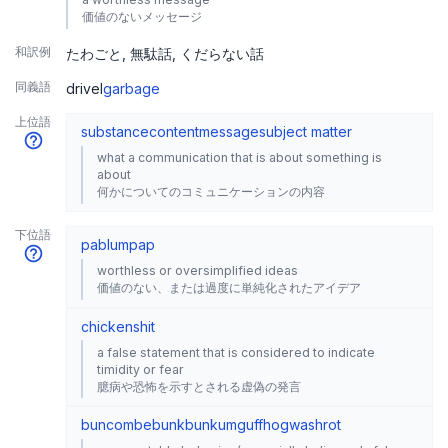
価値のないメッセージ
和訳例
たわごと
無駄話
くだらない話
同義語
drivel
garbage
上位語
substance
content
message
subject matter
what a communication that is about something is
about
何かについてのコミュニケーションの内容
下位語
pablum
pap
worthless or oversimplified ideas
価値のない、または過度に単純化されたアイデア
chickenshit
a false statement that is considered to indicate
timidity or fear
臆病や恐怖を示すとされる虚偽の発言
buncombe
bunk
bunkum
guff
hogwash
rot