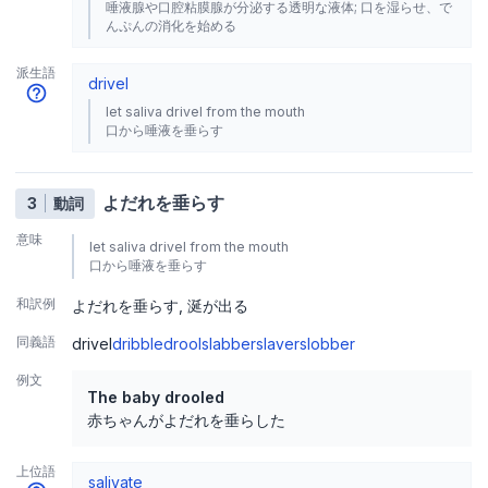
唾液腺や口腔粘膜腺が分泌する透明な液体; 口を湿らせ、で
んぷんの消化を始める
派生語
drivel
let saliva drivel from the mouth
口から唾液を垂らす
よだれを垂らす
3
動詞
意味
let saliva drivel from the mouth
口から唾液を垂らす
和訳例
よだれを垂らす
涎が出る
同義語
drivel
dribble
drool
slabber
slaver
slobber
例文
The baby drooled
赤ちゃんがよだれを垂らした
上位語
salivate