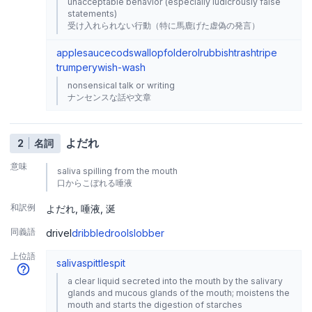
unacceptable behavior (especially ludicrously false
statements)
受け入れられない行動（特に馬鹿げた虚偽の発言）
applesauce
codswallop
folderol
rubbish
trash
tripe
trumpery
wish-wash
nonsensical talk or writing
ナンセンスな話や文章
よだれ
2
名詞
意味
saliva spilling from the mouth
口からこぼれる唾液
和訳例
よだれ
唾液
涎
同義語
drivel
dribble
drool
slobber
上位語
saliva
spittle
spit
a clear liquid secreted into the mouth by the salivary
glands and mucous glands of the mouth; moistens the
mouth and starts the digestion of starches