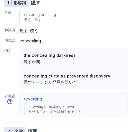
隠す
1
形容詞
意味
covering or hiding
覆う、隠す
和訳例
隠す
覆う
同義語
concealing
例文
the concealing darkness
隠す暗闇
concealing curtains prevented discovery
隠すカーテンが発見を防いだ
対義語
revealing
showing or making known
見せること、または知らせること
隠蔽
2
名詞