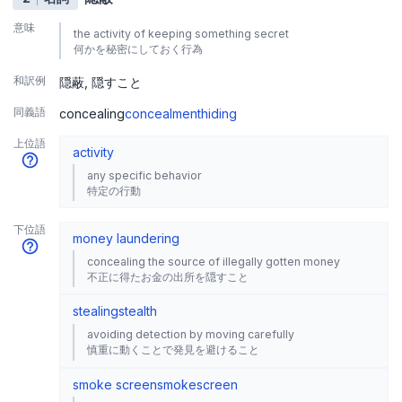
意味
the activity of keeping something secret
何かを秘密にしておく行為
和訳例
隠蔽
隠すこと
同義語
concealing
concealment
hiding
上位語
activity
any specific behavior
特定の行動
下位語
money laundering
concealing the source of illegally gotten money
不正に得たお金の出所を隠すこと
stealing
stealth
avoiding detection by moving carefully
慎重に動くことで発見を避けること
smoke screen
smokescreen