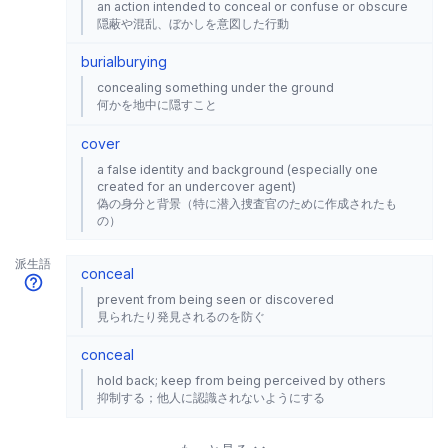
an action intended to conceal or confuse or obscure
隠蔽や混乱、ぼかしを意図した行動
burial
burying
concealing something under the ground
何かを地中に隠すこと
cover
a false identity and background (especially one
created for an undercover agent)
偽の身分と背景（特に潜入捜査官のために作成されたも
の）
派生語
conceal
prevent from being seen or discovered
見られたり発見されるのを防ぐ
conceal
hold back; keep from being perceived by others
抑制する；他人に認識されないようにする