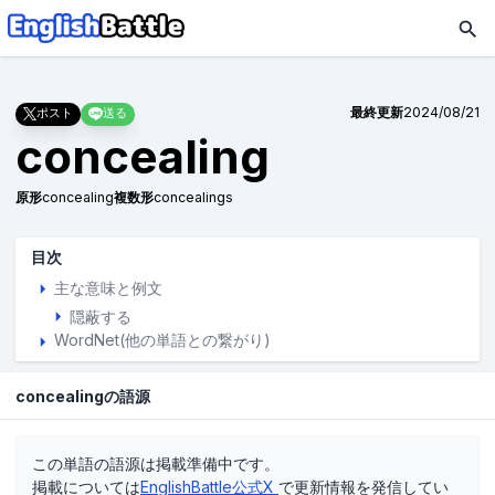
最終更新
2024/08/21
ポスト
送る
concealing
原形
concealing
複数形
concealings
目次
主な意味と例文
隠蔽する
WordNet(他の単語との繋がり)
concealingの語源
この単語の語源は掲載準備中です。
掲載については
EnglishBattle公式X
で更新情報を発信してい