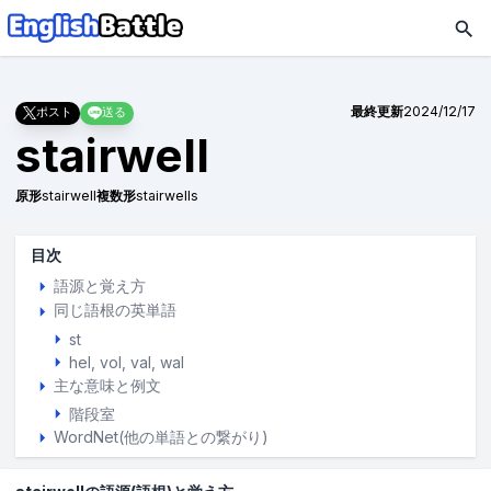
最終更新
2024/12/17
ポスト
送る
stairwell
原形
stairwell
複数形
stairwells
目次
語源と覚え方
同じ語根の英単語
st
hel
vol
val
wal
主な意味と例文
階段室
WordNet(他の単語との繋がり)