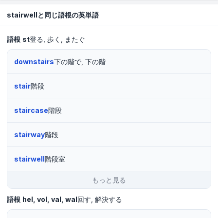
stairwellと同じ語根の英単語
語根
st
登る
歩く
またぐ
downstairs
下の階で, 下の階
stair
階段
staircase
階段
stairway
階段
stairwell
階段室
もっと見る
語根
hel
vol
val
wal
回す
解決する