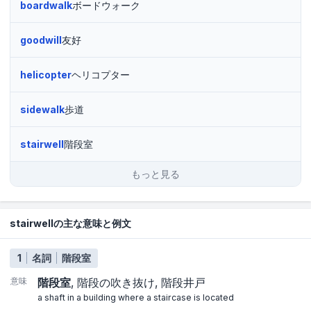
boardwalk
ボードウォーク
goodwill
友好
helicopter
ヘリコプター
sidewalk
歩道
stairwell
階段室
もっと見る
stairwellの主な意味と例文
1
名詞
階段室
意味
階段室
階段の吹き抜け
階段井戸
a shaft in a building where a staircase is located