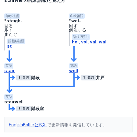
stairwellの語源(語根)と覚え方
印欧祖語
印欧祖語
*steigh-
*wel-
登る
回す
歩く
解決する
またぐ
語根(英語)
hel
vol
val
wal
語根(英語)
st
英語
英語
stair
well
階段
井戸
1
名詞
1
名詞
英語
stairwell
階段室
1
名詞
EnglishBattle公式X
で更新情報を発信しています。