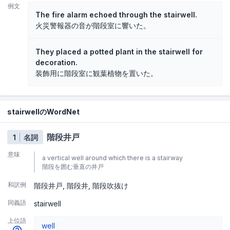
例文
The fire alarm echoed through the stairwell.
火災警報器の音が階段室に響いた。
They placed a potted plant in the stairwell for
decoration.
装飾用に階段室に観葉植物を置いた。
stairwellのWordNet
階段井戸
1
名詞
意味
a vertical well around which there is a stairway
階段を囲む垂直の井戸
和訳例
階段井戸
階段井
階段吹抜け
同義語
stairwell
上位語
well