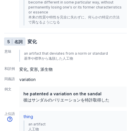
become different in some particular way, without
permanently losing one's or its former characteristics
or essence
本来の性質や特性を完全に失わずに、何らかの特定の方法
で異なるようになる
変化
5
名詞
意味
an artifact that deviates from a norm or standard
基準や標準から逸脱した人工物
和訳例
変化
変形
派生物
同義語
variation
例文
he patented a variation on the sandal
彼はサンダルのバリエーションを特許取得した
上位語
thing
an artifact
人工物