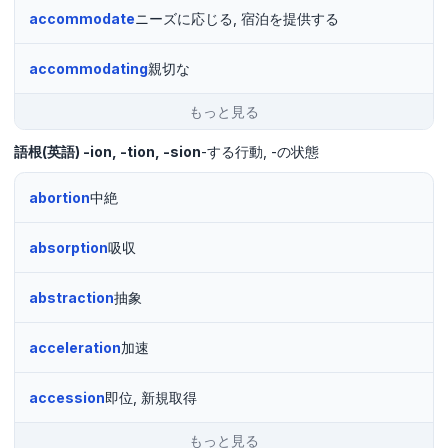
accommodate
ニーズに応じる, 宿泊を提供する
accommodating
親切な
もっと見る
語根(英語)
-ion, -tion, -sion
-する行動
-の状態
abortion
中絶
absorption
吸収
abstraction
抽象
acceleration
加速
accession
即位, 新規取得
もっと見る