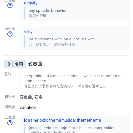
activity
any specific behavior
特定の行動
派生語
vary
be at variance with; be out of line with
と一致しない；線から外れる
変奏曲
3
名詞
意味
a repetition of a musical theme in which it is modified or
embellished
修正または装飾された音楽のテーマを繰り返すこと
和訳例
変奏曲
変奏
同義語
variation
上位語
idea
melodic theme
musical theme
theme
(music) melodic subject of a musical composition
（音楽）楽曲の旋律的な主題