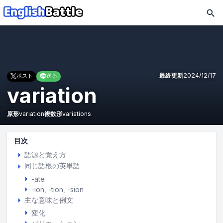
最終更新
2024/12/17
ポスト
送る
variation
原形
variation
複数形
variations
目次
語源と覚え方
同じ語根の英単語
-ate
-ion, -tion, -sion
主な意味と例文
変化