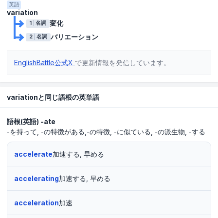
英語
variation
変化
1
名詞
バリエーション
2
名詞
EnglishBattle公式X
で更新情報を発信しています。
variationと同じ語根の英単語
語根(英語)
-ate
-を持って
-の特徴がある,-の特徴
-に似ている
-の派生物
-する
accelerate
加速する, 早める
accelerating
加速する, 早める
acceleration
加速