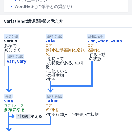
バリエーション
WordNet(他の単語との繋がり)
variationの語源(語根)と覚え方
ラテン語
語根(英語)
語根(英語)
varius
-ate
-ion, -tion, -sion
多様で
コア
コア
異なって
動詞化,形容詞化,名詞
名詞化
化
-する行動
語根(英語)
-を持って
-の状態
vari
vary
-の特徴がある,-の特
徴
-に似ている
-の派生物
-する
英語
語根(英語)
vary
-ation
コアイメージ
コア
多様になる
名詞化
-する行動,-した結果,-の状態
変える
1
動詞