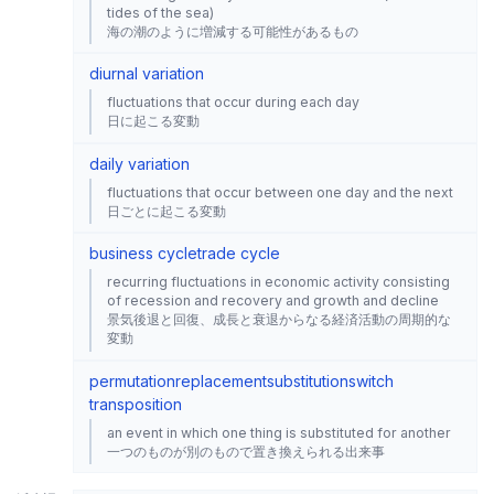
tides of the sea)
海の潮のように増減する可能性があるもの
diurnal variation
fluctuations that occur during each day
日に起こる変動
daily variation
fluctuations that occur between one day and the next
日ごとに起こる変動
business cycle
trade cycle
recurring fluctuations in economic activity consisting
of recession and recovery and growth and decline
景気後退と回復、成長と衰退からなる経済活動の周期的な
変動
permutation
replacement
substitution
switch
transposition
an event in which one thing is substituted for another
一つのものが別のもので置き換えられる出来事