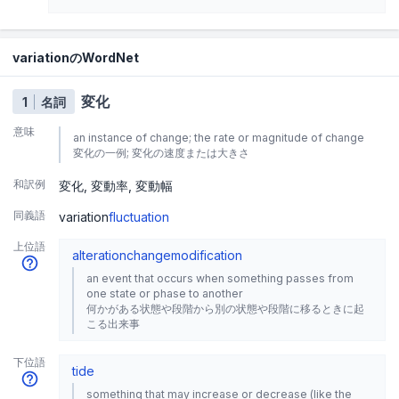
variationのWordNet
変化
1
名詞
意味
an instance of change; the rate or magnitude of change
変化の一例; 変化の速度または大きさ
和訳例
変化
変動率
変動幅
同義語
variation
fluctuation
上位語
alteration
change
modification
an event that occurs when something passes from
one state or phase to another
何かがある状態や段階から別の状態や段階に移るときに起
こる出来事
下位語
tide
something that may increase or decrease (like the