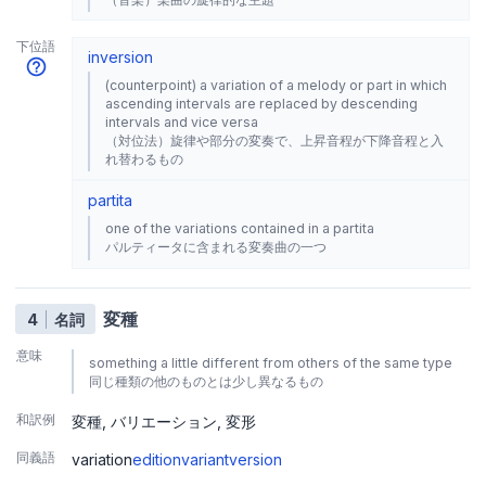
下位語
inversion
(counterpoint) a variation of a melody or part in which
ascending intervals are replaced by descending
intervals and vice versa
（対位法）旋律や部分の変奏で、上昇音程が下降音程と入
れ替わるもの
partita
one of the variations contained in a partita
パルティータに含まれる変奏曲の一つ
変種
4
名詞
意味
something a little different from others of the same type
同じ種類の他のものとは少し異なるもの
和訳例
変種
バリエーション
変形
同義語
variation
edition
variant
version