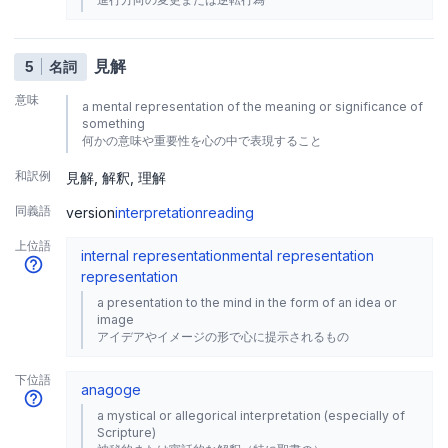
見解
5
名詞
意味
a mental representation of the meaning or significance of
something
何かの意味や重要性を心の中で表現すること
和訳例
見解
解釈
理解
同義語
version
interpretation
reading
上位語
internal representation
mental representation
representation
a presentation to the mind in the form of an idea or
image
アイデアやイメージの形で心に提示されるもの
下位語
anagoge
a mystical or allegorical interpretation (especially of
Scripture)