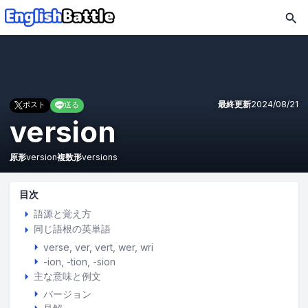
最終更新
2024/08/21
ポスト
送る
version
原形
version
複数形
versions
目次
語源と覚え方
同じ語根の英単語
verse
ver
vert
wer
wri
-ion, -tion, -sion
主な意味と例文
バージョン