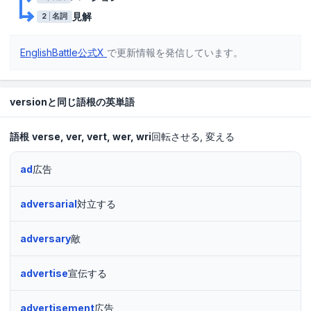
見解
2
名詞
EnglishBattle公式X
で更新情報を発信しています。
versionと同じ語根の英単語
語根
verse
ver
vert
wer
wri
回転させる
変える
ad
広告
adversarial
対立する
adversary
敵
advertise
宣伝する
advertisement
広告