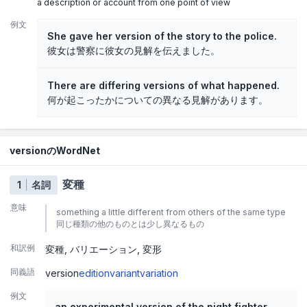
a description or account from one point of view
例文
She gave her version of the story to the police.
彼女は警察に彼女の見解を伝えました。
There are differing versions of what happened.
何が起こったかについての異なる見解があります。
versionのWordNet
変種
1
名詞
意味
something a little different from others of the same type
同じ種類の他のものとは少し異なるもの
和訳例
変種
バリエーション
変形
同義語
version
edition
variant
variation
例文
an experimental version of the night fighter