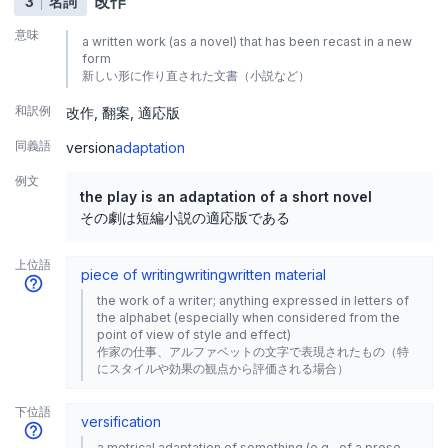
改作
3
名詞
意味
a written work (as a novel) that has been recast in a new
form
新しい形に作り直された文書（小説など）
和訳例
改作
翻案
適応版
同義語
version
adaptation
例文
the play is an adaptation of a short novel
その劇は短編小説の適応版である
上位語
piece of writing
writing
written material
the work of a writer; anything expressed in letters of
the alphabet (especially when considered from the
point of view of style and effect)
作家の仕事、アルファベットの文字で表現されたもの（特
にスタイルや効果の観点から評価される場合）
下位語
versification
a metrical adaptation of something (e.g., of a prose