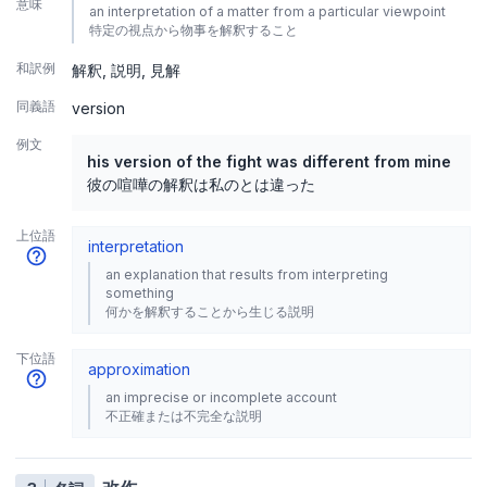
意味
an interpretation of a matter from a particular viewpoint
特定の視点から物事を解釈すること
和訳例
解釈
説明
見解
同義語
version
例文
his version of the fight was different from mine
彼の喧嘩の解釈は私のとは違った
上位語
interpretation
an explanation that results from interpreting
something
何かを解釈することから生じる説明
下位語
approximation
an imprecise or incomplete account
不正確または不完全な説明