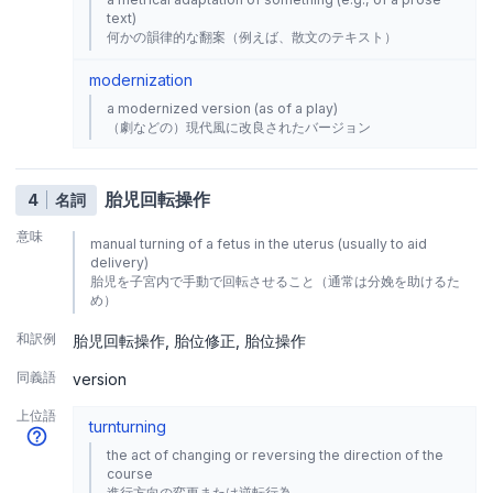
text)
何かの韻律的な翻案（例えば、散文のテキスト）
modernization
a modernized version (as of a play)
（劇などの）現代風に改良されたバージョン
胎児回転操作
4
名詞
意味
manual turning of a fetus in the uterus (usually to aid
delivery)
胎児を子宮内で手動で回転させること（通常は分娩を助けるた
め）
和訳例
胎児回転操作
胎位修正
胎位操作
同義語
version
上位語
turn
turning
the act of changing or reversing the direction of the
course
進行方向の変更または逆転行為