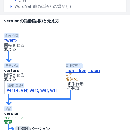
見解
WordNet(他の単語との繋がり)
versionの語源(語根)と覚え方
印欧祖語
*wert-
回転させる
変える
ラテン語
語根(英語)
vertere
-ion, -tion, -sion
回転させる
コア
変える
名詞化
-する行動
語根(英語)
-の状態
verse
ver
vert
wer
wri
英語
version
コアイメージ
変更
バージョン
1
名詞