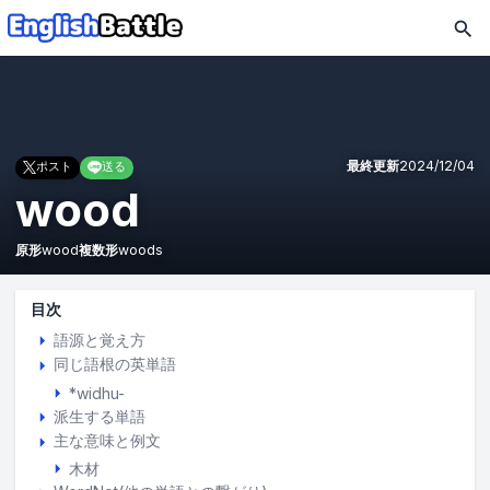
最終更新
2024/12/04
ポスト
送る
wood
原形
wood
複数形
woods
目次
語源と覚え方
同じ語根の英単語
*widhu-
派生する単語
主な意味と例文
木材