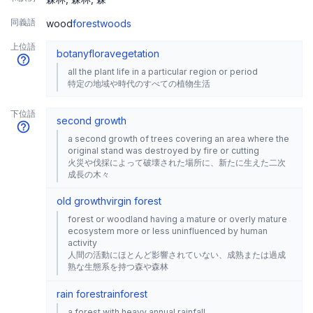
同義語
wood
forest
woods
上位語
botany
flora
vegetation
all the plant life in a particular region or period
特定の地域や時代のすべての植物生活
下位語
second growth
a second growth of trees covering an area where the
original stand was destroyed by fire or cutting
火災や伐採によって破壊された場所に、新たに生えた二次
成長の木々
old growth
virgin forest
forest or woodland having a mature or overly mature
ecosystem more or less uninfluenced by human
activity
人間の活動にほとんど影響されていない、成熟または過成
熟な生態系を持つ森や森林
rain forest
rainforest
a forest with heavy annual rainfall