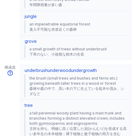
年間降雨量が多い森
jungle
an impenetrable equatorial forest
進入不可能な赤道近くの森林
grove
a small growth of trees without underbrush
下草のない、小規模な樹木の生長
構成員
underbrush
underwood
undergrowth
the brush (small trees and bushes and ferns etc.)
growing beneath taller trees in a wood or forest
森林や森の中で、高い木の下に生えている低木や茂み、シ
ダなど
tree
a tall perennial woody plant having a main trunk and
branches forming a distinct elevated crown; includes
both gymnosperms and angiosperms
主幹を持ち、明確に高く位置した冠(かんむり)を形成する高
い多年生の木本植物；裸子植物と被子植物の両方を含む