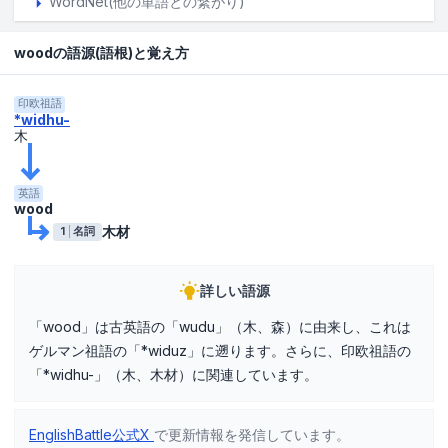
WordNet(他の単語との繋がり)
woodの語源(語根)と覚え方
印欧祖語
*widhu-
木
英語
wood
木材
1
名詞
詳しい語源
「wood」は古英語の「wudu」（木、森）に由来し、これは
ゲルマン祖語の「*widuz」に遡ります。さらに、印欧祖語の
「*widhu-」（木、木材）に関連しています。
EnglishBattle公式X
で更新情報を発信しています。