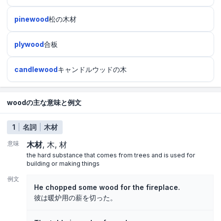
pinewood
松の木材
plywood
合板
candlewood
キャンドルウッドの木
woodの主な意味と例文
1
名詞
木材
意味
木材
木
材
the hard substance that comes from trees and is used for
building or making things
例文
He chopped some wood for the fireplace.
彼は暖炉用の薪を切った。