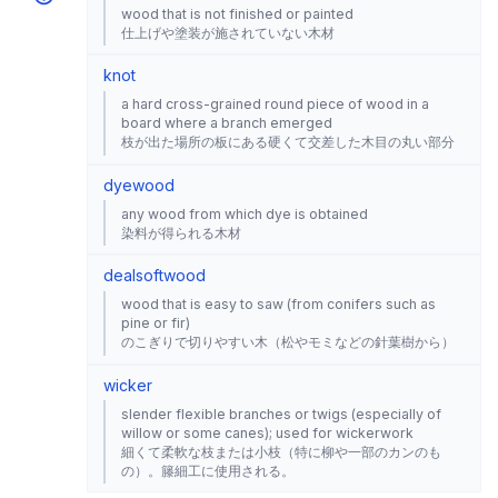
wood that is not finished or painted
仕上げや塗装が施されていない木材
knot
a hard cross-grained round piece of wood in a
board where a branch emerged
枝が出た場所の板にある硬くて交差した木目の丸い部分
dyewood
any wood from which dye is obtained
染料が得られる木材
deal
softwood
wood that is easy to saw (from conifers such as
pine or fir)
のこぎりで切りやすい木（松やモミなどの針葉樹から）
wicker
slender flexible branches or twigs (especially of
willow or some canes); used for wickerwork
細くて柔軟な枝または小枝（特に柳や一部のカンのも
の）。籐細工に使用される。