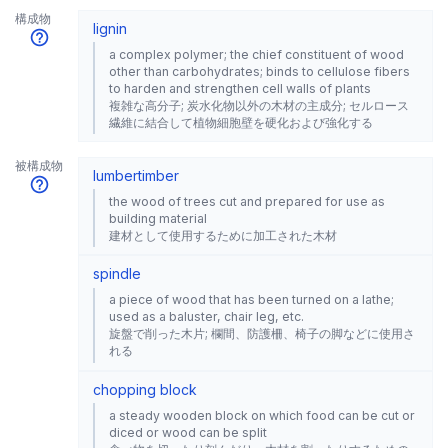
構成物
lignin
a complex polymer; the chief constituent of wood
other than carbohydrates; binds to cellulose fibers
to harden and strengthen cell walls of plants
複雑な高分子; 炭水化物以外の木材の主成分; セルロース
繊維に結合して植物細胞壁を硬化および強化する
被構成物
lumber
timber
the wood of trees cut and prepared for use as
building material
建材として使用するために加工された木材
spindle
a piece of wood that has been turned on a lathe;
used as a baluster, chair leg, etc.
旋盤で削った木片; 欄間、防護柵、椅子の脚などに使用さ
れる
chopping block
a steady wooden block on which food can be cut or
diced or wood can be split