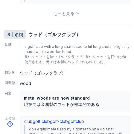
もっと見る
ウッド（ゴルフクラブ）
3
名詞
意味
a golf club with a long shaft used to hit long shots; originally
made with a wooden head
長いシャフトを持つゴルフクラブで、長いショットを打つために
使用される。元々は木製のヘッドで作られていた。
和訳例
ウッド（ゴルフクラブ）
同義語
wood
例文
metal woods are now standard
現在では金属製のウッドが標準的である
上位語
club
golf club
golf-club
golfclub
golf equipment used by a golfer to hit a golf ball