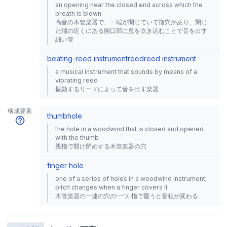
an opening near the closed end across which the
breath is blown
高音の木管楽器で、一端が閉じていて指穴があり、閉じ
た端の近くにある開口部に息を吹き込むことで音を出す
細い管
beating-reed instrument
reed
reed instrument
a musical instrument that sounds by means of a
vibrating reed
振動するリードによって音を出す楽器
構成要素
thumbhole
the hole in a woodwind that is closed and opened
with the thumb
親指で開け閉めする木管楽器の穴
finger hole
one of a series of holes in a woodwind instrument;
pitch changes when a finger covers it
木管楽器の一連の穴の一つ; 指で覆うと音程が変わる