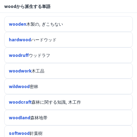
woodから派生する単語
wooden
木製の, ぎこちない
hardwood
ハードウッド
woodruff
ウッドラフ
woodwork
木工品
wildwood
密林
woodcraft
森林に関する知識, 木工作
woodland
森林地帯
softwood
針葉樹