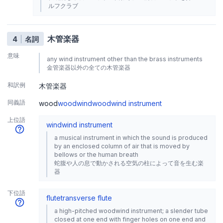
ルフクラブ
木管楽器
4
名詞
意味
any wind instrument other than the brass instruments
金管楽器以外の全ての木管楽器
和訳例
木管楽器
同義語
wood
woodwind
woodwind instrument
上位語
wind
wind instrument
a musical instrument in which the sound is produced
by an enclosed column of air that is moved by
bellows or the human breath
蛇腹や人の息で動かされる空気の柱によって音を生む楽
器
下位語
flute
transverse flute
a high-pitched woodwind instrument; a slender tube
closed at one end with finger holes on one end and