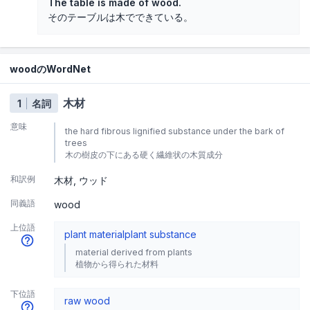
The table is made of wood.
そのテーブルは木でできている。
woodのWordNet
木材
1
名詞
意味
the hard fibrous lignified substance under the bark of
trees
木の樹皮の下にある硬く繊維状の木質成分
和訳例
木材
ウッド
同義語
wood
上位語
plant material
plant substance
material derived from plants
植物から得られた材料
下位語
raw wood