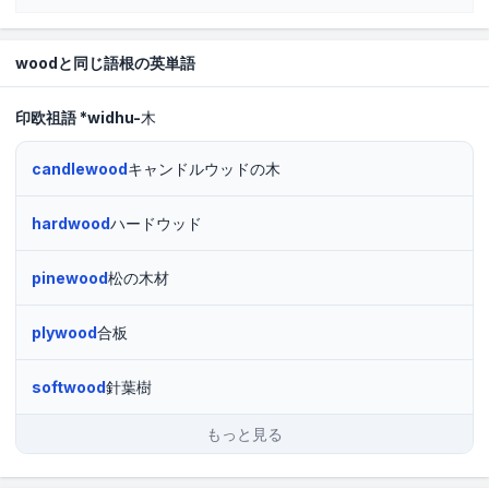
woodと同じ語根の英単語
印欧祖語
*widhu-
木
candlewood
キャンドルウッドの木
hardwood
ハードウッド
pinewood
松の木材
plywood
合板
softwood
針葉樹
もっと見る