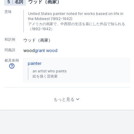
ウッド（画家）
5
名詞
意味
United States painter noted for works based on life in
the Midwest (1892-1942)
アメリカの画家で、中西部の生活を基にした作品で知られる
（1892-1942）
和訳例
ウッド（画家）
同義語
wood
grant wood
被具体例
painter
an artist who paints
絵を描く芸術家
もっと見る