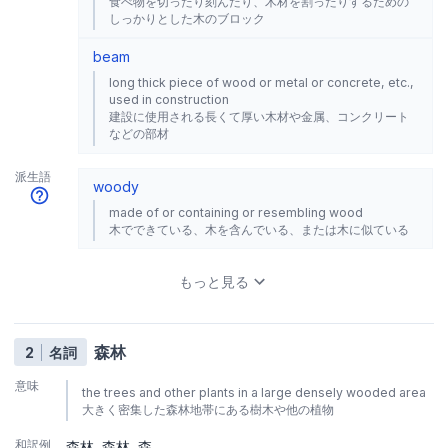
食べ物を切ったり刻んだり、木材を割ったりするための
しっかりとした木のブロック
beam
long thick piece of wood or metal or concrete, etc.,
used in construction
建設に使用される長くて厚い木材や金属、コンクリート
などの部材
派生語
woody
made of or containing or resembling wood
木でできている、木を含んでいる、または木に似ている
もっと見る
森林
2
名詞
意味
the trees and other plants in a large densely wooded area
大きく密集した森林地帯にある樹木や他の植物
和訳例
森林
森林
森