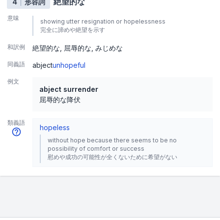
絶望的な
4
形容詞
意味
showing utter resignation or hopelessness
完全に諦めや絶望を示す
和訳例
絶望的な
屈辱的な
みじめな
同義語
abject
unhopeful
例文
abject surrender
屈辱的な降伏
類義語
hopeless
without hope because there seems to be no
possibility of comfort or success
慰めや成功の可能性が全くないために希望がない