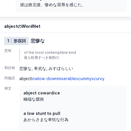
彼は敗北後、惨めな屈辱を感じた。
abjectのWordNet
悲惨な
1
形容詞
意味
of the most contemptible kind
最も軽蔑すべき種類の
和訳例
悲惨な
卑劣な
みすぼらしい
同義語
abject
low
low-down
miserable
scummy
scurvy
例文
abject cowardice
極端な臆病
a low stunt to pull
あからさまな卑怯な行為