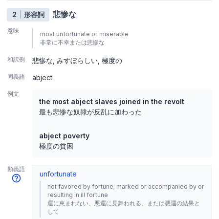
悲惨な
2
形容詞
意味
most unfortunate or miserable
非常に不幸または悲惨な
和訳例
悲惨な
みすぼらしい
極度の
同義語
abject
例文
the most abject slaves joined in the revolt
最も悲惨な奴隷が反乱に加わった
abject poverty
極度の貧困
類義語
unfortunate
not favored by fortune; marked or accompanied by or
resulting in ill fortune
運に恵まれない、悪運に見舞われる、または悪運の結果と
して