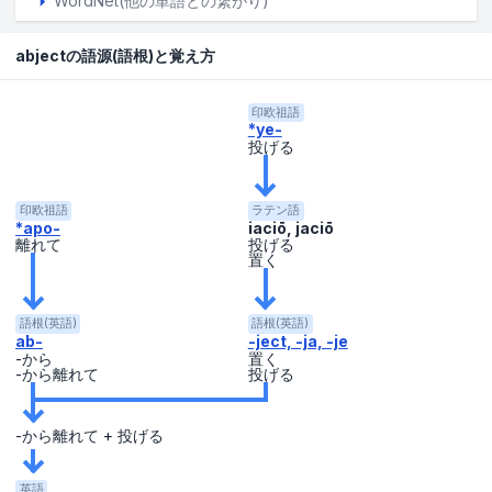
WordNet(他の単語との繋がり)
abjectの語源(語根)と覚え方
印欧祖語
*ye-
投げる
印欧祖語
ラテン語
*apo-
iaciō, jaciō
離れて
投げる
置く
語根(英語)
語根(英語)
ab-
-ject, -ja, -je
-から
置く
-から離れて
投げる
-から離れて + 投げる
英語