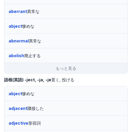
aberrant
異常な
abject
惨めな
abnormal
異常な
abolish
廃止する
もっと見る
語根(英語)
-ject, -ja, -je
置く
投げる
abject
惨めな
adjacent
隣接した
adjective
形容詞