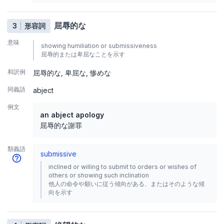
屈辱的な
3
形容詞
意味
showing humiliation or submissiveness
屈辱的または卑屈なことを示す
和訳例
屈辱的な
卑屈な
惨めな
同義語
abject
例文
an abject apology
屈辱的な謝罪
類義語
submissive
inclined or willing to submit to orders or wishes of
others or showing such inclination
他人の命令や願いに従う傾向がある、またはそのような傾
向を示す