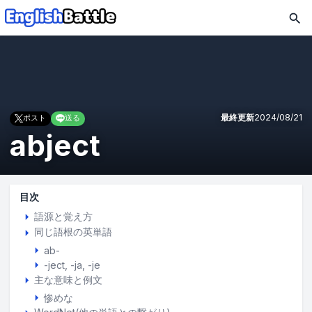
最終更新
2024/08/21
ポスト
送る
abject
目次
語源と覚え方
同じ語根の英単語
ab-
-ject, -ja, -je
主な意味と例文
惨めな