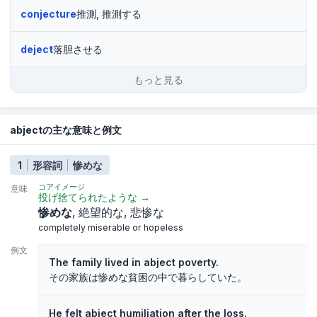
conjecture
推測, 推測する
deject
落胆させる
もっと見る
abjectの主な意味と例文
1
形容詞
惨めな
コアイメージ
意味
投げ捨てられたような
→
惨めな
絶望的な
悲惨な
completely miserable or hopeless
例文
The family lived in abject poverty.
その家族は惨めな貧困の中で暮らしていた。
He felt abject humiliation after the loss.