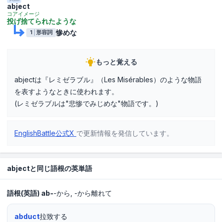
abject
コアイメージ
投げ捨てられたような
惨めな
1
形容詞
もっと覚える
abjectは『レミゼラブル』（Les Misérables）のような物語
を表すようなときに使われます。
(レミゼラブルは"悲惨でみじめな"物語です。)
EnglishBattle公式X
で更新情報を発信しています。
abjectと同じ語根の英単語
語根(英語)
ab-
-から
-から離れて
abduct
拉致する