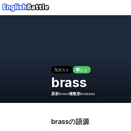
ポスト
送る
brass
原形
brass
複数形
brasses
brassの語源