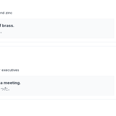
and zinc
 brass.
た。
or executives
 a meeting.
まった。