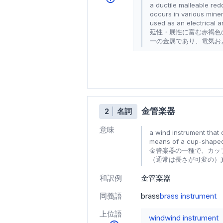
a ductile malleable red
occurs in various miner
used as an electrical 
延性・展性に富む赤褐色
一の金属であり、電気お
金管楽器
2
名詞
意味
a wind instrument that c
means of a cup-shaped
金管楽器の一種で、カッ
（通常は長さが可変の）
和訳例
金管楽器
同義語
brass
brass instrument
上位語
wind
wind instrument