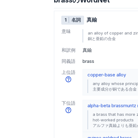
真鍮
1
名詞
意味
an alloy of copper and zi
銅と亜鉛の合金
和訳例
真鍮
同義語
brass
上位語
copper-base alloy
any alloy whose princi
主要成分が銅である合金
下位語
alpha-beta brass
muntz 
a brass that has more 
hot-worked products
アルファ真鍮よりも亜鉛
guinea gold
red brass