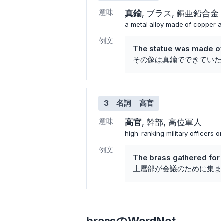
意味
真鍮
ブラス
銅亜鉛合金
a metal alloy made of copper 
例文
The statue was made of
その像は真鍮でできてい
3
名詞
高官
意味
高官
幹部
高位軍人
high-ranking military officers 
例文
The brass gathered for
上層部が会議のために集
brassのWordNet