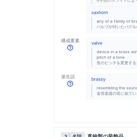
U字型のスライドによ
saxhorn
any of a family of b
バルブが付いたバグル
構成要素
valve
device in a brass win
pitch of a tone
音のピッチを変更する
派生語
brassy
resembling the sound
金管楽器の音に似てい
真鍮製の装飾品
3
名詞