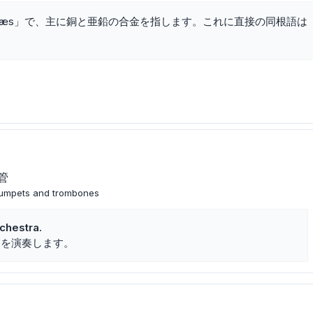
bræs」で、主に銅と亜鉛の合金を指します。これに直接の同根語は
管
trumpets and trombones
rchestra.
スを演奏します。