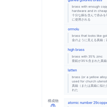
brass with enough coppe
hardware and in cheap
十分な銅を含んで赤みを
に使用される
ormolu
brass that looks like go
金のように見える真鍮；
high brass
brass with 35% zinc
亜鉛が35％含まれた真鍮
latten
brass (or a yellow allo
used for church utensi
真鍮（または真鍮に似た
れた
構成物
atomic number 29
copp