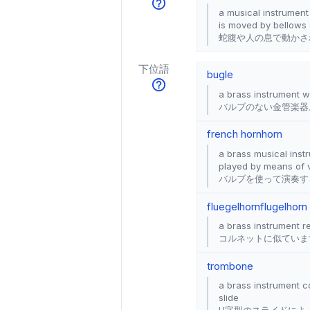
a musical instrument
is moved by bellows
蛇腹や人の息で動かさ
下位語
bugle
a brass instrument wi
バルブのない金管楽器
french horn
horn
a brass musical instr
played by means of 
バルブを使って演奏す
fluegelhorn
flugelhorn
a brass instrument r
コルネットに似ていま
trombone
a brass instrument c
slide