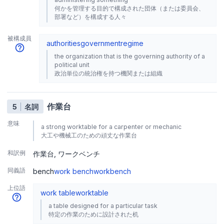
何かを管理する目的で構成された団体（または委員会、
部署など）を構成する人々
被構成員
authorities
government
regime
the organization that is the governing authority of a
political unit
政治単位の統治権を持つ機関または組織
作業台
5
名詞
意味
a strong worktable for a carpenter or mechanic
大工や機械工のための頑丈な作業台
和訳例
作業台
ワークベンチ
同義語
bench
work bench
workbench
上位語
work table
worktable
a table designed for a particular task
特定の作業のために設計された机