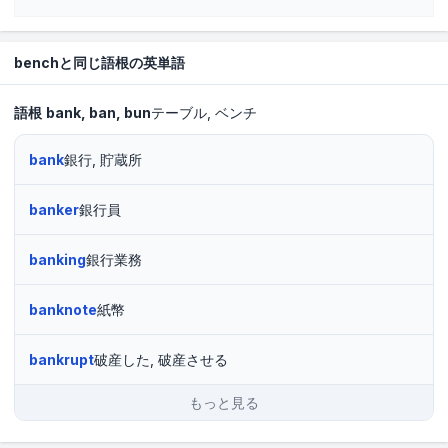
benchと同じ語根の英単語
語根
bank
ban
bun
テーブル
ベンチ
bank
銀行, 貯蔵所
banker
銀行員
banking
銀行業務
banknote
紙幣
bankrupt
破産した, 破産させる
もっと見る