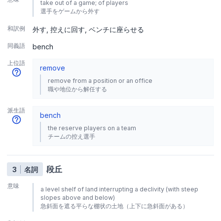
take out of a game; of players
選手をゲームから外す
和訳例
外す
控えに回す
ベンチに座らせる
同義語
bench
上位語
remove
remove from a position or an office
職や地位から解任する
派生語
bench
the reserve players on a team
チームの控え選手
段丘
3
名詞
意味
a level shelf of land interrupting a declivity (with steep
slopes above and below)
急斜面を遮る平らな棚状の土地（上下に急斜面がある）