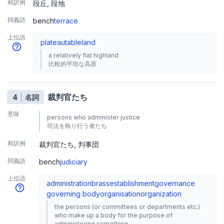
和訳例
段丘
段地
同義語
bench
terrace
上位語
plateau
tableland
a relatively flat highland
比較的平坦な高原
裁判官たち
4
名詞
意味
persons who administer justice
司法を執り行う者たち
和訳例
裁判官たち
判事団
同義語
bench
judiciary
上位語
administration
brass
establishment
governance
governing body
organisation
organization
the persons (or committees or departments etc.)
who make up a body for the purpose of
administering something