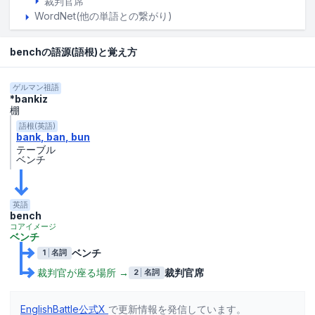
裁判官席
WordNet(他の単語との繋がり)
benchの語源(語根)と覚え方
ゲルマン祖語
*bankiz
棚
語根(英語)
bank
ban
bun
テーブル
ベンチ
英語
bench
コアイメージ
ベンチ
ベンチ
1
名詞
裁判官が座る場所
→
裁判官席
2
名詞
EnglishBattle公式X
で更新情報を発信しています。