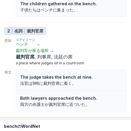
The children gathered on the bench.
子供たちはベンチに集まった。
2
名詞
裁判官席
コアイメージ
意味
ベンチ
→
裁判官が座る場所
→
裁判官席
判事席
法廷の席
a place where judges sit in a courtroom
例文
The judge takes the bench at nine.
法官は9時に裁判官席に着く。
Both lawyers approached the bench.
両方の弁護士が裁判官席に近づいた。
benchのWordNet