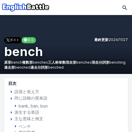
最終更新
2024/11/27
ポスト
送る
bench
原形
bench
複数形
benches
三人称単数現在形
benches
現在分詞形
benching
過去形
benched
過去分詞形
benched
目次
語源と覚え方
同じ語根の英単語
bank
ban
bun
派生する単語
主な意味と例文
ベンチ