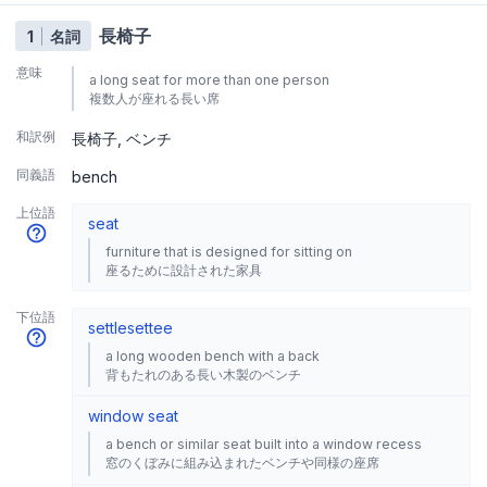
長椅子
1
名詞
意味
a long seat for more than one person
複数人が座れる長い席
和訳例
長椅子
ベンチ
同義語
bench
上位語
seat
furniture that is designed for sitting on
座るために設計された家具
下位語
settle
settee
a long wooden bench with a back
背もたれのある長い木製のベンチ
window seat
a bench or similar seat built into a window recess
窓のくぼみに組み込まれたベンチや同様の座席