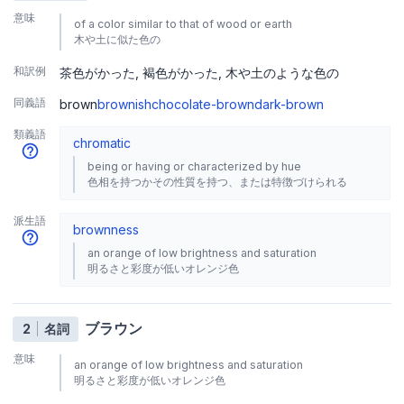
意味
of a color similar to that of wood or earth
木や土に似た色の
和訳例
茶色がかった
褐色がかった
木や土のような色の
同義語
brown
brownish
chocolate-brown
dark-brown
類義語
chromatic
being or having or characterized by hue
色相を持つかその性質を持つ、または特徴づけられる
派生語
brownness
an orange of low brightness and saturation
明るさと彩度が低いオレンジ色
ブラウン
2
名詞
意味
an orange of low brightness and saturation
明るさと彩度が低いオレンジ色