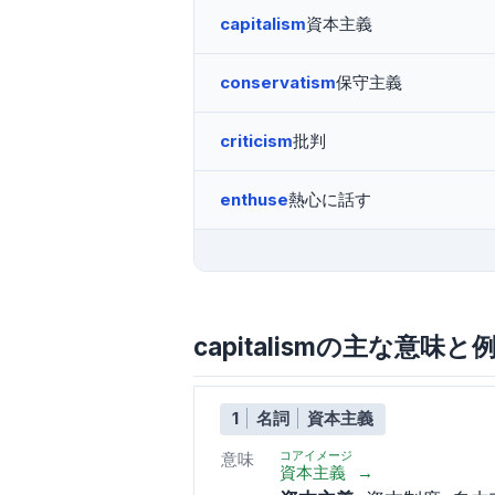
capitalism
資本主義
conservatism
保守主義
criticism
批判
enthuse
熱心に話す
capitalismの主な意味と
1
名詞
資本主義
コアイメージ
意味
資本主義
→