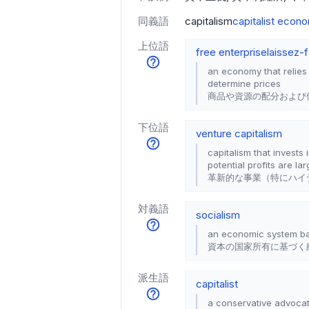
同義語
capitalism
capitalist econ
上位語
free enterprise
laissez-
an economy that relies
determine prices
商品や資源の配分および
下位語
venture capitalism
capitalism that invests
potential profits are la
革新的な事業（特にハイ
対義語
socialism
an economic system ba
資本の国家所有に基づく
派生語
capitalist
a conservative advocat