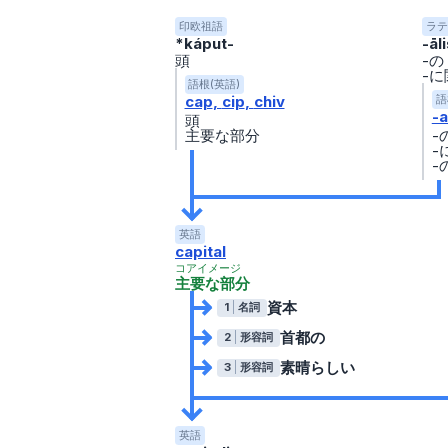
印欧祖語
ラテ
*káput-
-āli
頭
-の
-
語根(英語)
cap
cip
chiv
語
-a
頭
主要な部分
-
-
-
英語
capital
コアイメージ
主要な部分
資本
1
名詞
首都の
2
形容詞
素晴らしい
3
形容詞
英語