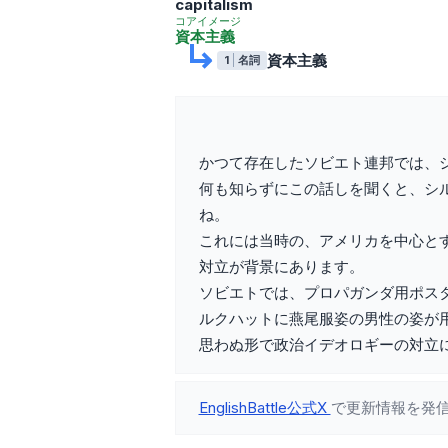
capitalism
コアイメージ
資本主義
資本主義
1
名詞
かつて存在したソビエト連邦では、
何も知らずにこの話しを聞くと、シ
ね。
これには当時の、アメリカを中心とする c
対立が背景にあります。
ソビエトでは、プロパガンダ用ポス
ルクハットに燕尾服姿の男性の姿が
思わぬ形で政治イデオロギーの対立
EnglishBattle公式X
で更新情報を発