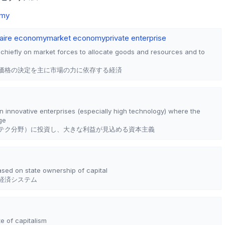
omy
faire economy
market economy
private enterprise
 chiefly on market forces to allocate goods and resources and to
価格の決定を主に市場の力に依存する経済
 in innovative enterprises (especially high technology) where the
rge
テク分野）に投資し、大きな利益が見込める資本主義
sed on state ownership of capital
経済システム
e of capitalism