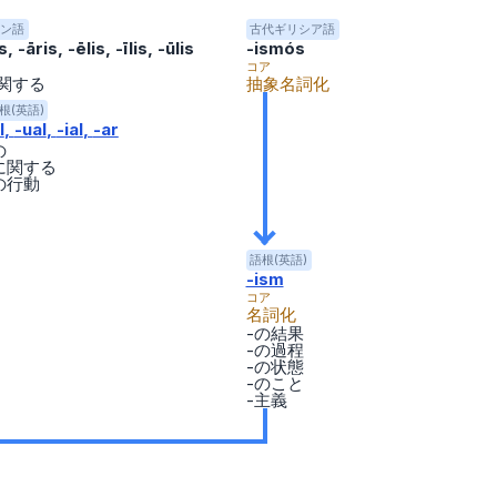
ン語
古代ギリシア語
s, -āris, -ēlis, -īlis, -ūlis
-ismós
コア
に関する
抽象名詞化
根(英語)
l
-ual
-ial
-ar
の
に関する
の行動
語根(英語)
-ism
コア
名詞化
-の結果
-の過程
-の状態
-のこと
-主義