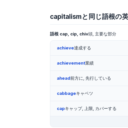
capitalismと同じ語根の
語根
cap
cip
chiv
頭
主要な部分
achieve
達成する
achievement
業績
ahead
前方に, 先行している
cabbage
キャベツ
cap
キャップ, 上限, カバーする