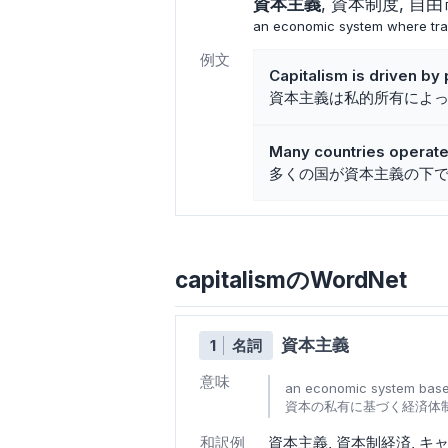
資本主義
資本制度
自由
an economic system where trade
例文
Capitalism is driven by
資本主義は私的所有によ
Many countries operate
多くの国が資本主義の下
capitalismのWordNet
資本主義
1
名詞
意味
an economic system based
資本の私有に基づく経済体
和訳例
資本主義
資本制経済
キ