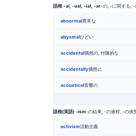
語根
-al
-ual
-ial
-ar
-の
-に関する
abnormal
異常な
abysmal
ひどい
accidental
偶然の, 付随的な
accidentally
偶然に
acoustical
音響の
語根(英語)
-ism
-の結果
-の過程
-の状
activism
活動主義