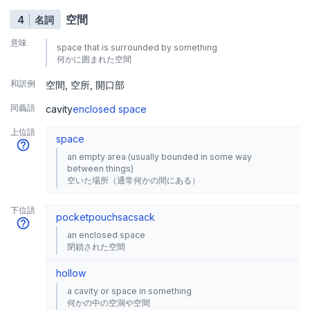
空間
4
名詞
意味
space that is surrounded by something
何かに囲まれた空間
和訳例
空間
空所
開口部
同義語
cavity
enclosed space
上位語
space
an empty area (usually bounded in some way
between things)
空いた場所（通常何かの間にある）
下位語
pocket
pouch
sac
sack
an enclosed space
閉鎖された空間
hollow
a cavity or space in something
何かの中の空洞や空間