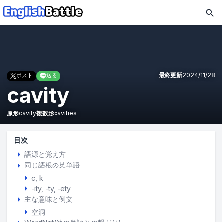
最終更新
2024/11/28
ポスト
送る
cavity
原形
cavity
複数形
cavities
目次
語源と覚え方
同じ語根の英単語
c
k
-ity, -ty, -ety
主な意味と例文
空洞