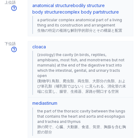
上位語
anatomical structure
bodily structure
body structure
complex body part
structure
a particular complex anatomical part of a living
thing and its construction and arrangement
生物の特定の複雑な解剖学的部分とその構築と配置
下位語
cloaca
(zoology) the cavity (in birds, reptiles,
amphibians, most fish, and monotremes but not
mammals) at the end of the digestive tract into
which the intestinal, genital, and urinary tracts
open
(動物学) 鳥類、爬虫類、両生類、大部分の魚類、およ
び単孔類（哺乳類ではない）に見られる、消化管の末
端に位置し、腸管、生殖器、尿路が開口する空洞
mediastinum
the part of the thoracic cavity between the lungs
that contains the heart and aorta and esophagus
and trachea and thymus
肺の間で、心臓、大動脈、食道、気管、胸腺を含む胸
腔の部分