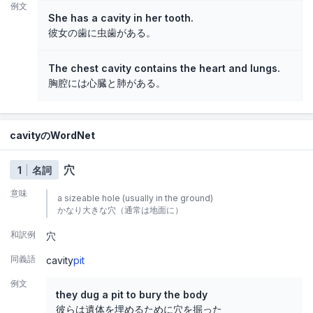
例文
She has a cavity in her tooth.
彼女の歯に虫歯がある。
The chest cavity contains the heart and lungs.
胸腔には心臓と肺がある。
cavityのWordNet
穴
1
名詞
意味
a sizeable hole (usually in the ground)
かなり大きな穴（通常は地面に）
和訳例
穴
同義語
cavity
pit
例文
they dug a pit to bury the body
彼らは遺体を埋めるために穴を掘った