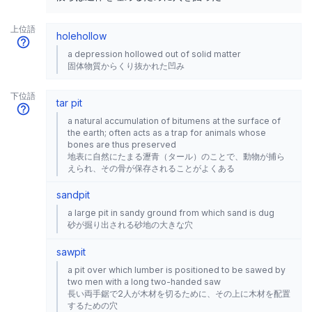
上位語
hole
hollow
a depression hollowed out of solid matter
固体物質からくり抜かれた凹み
下位語
tar pit
a natural accumulation of bitumens at the surface of
the earth; often acts as a trap for animals whose
bones are thus preserved
地表に自然にたまる瀝青（タール）のことで、動物が捕ら
えられ、その骨が保存されることがよくある
sandpit
a large pit in sandy ground from which sand is dug
砂が掘り出される砂地の大きな穴
sawpit
a pit over which lumber is positioned to be sawed by
two men with a long two-handed saw
長い両手鋸で2人が木材を切るために、その上に木材を配置
するための穴