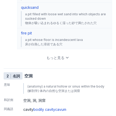
quicksand
a pit filled with loose wet sand into which objects are
sucked down
物体が吸い込まれるゆるく湿った砂で満たされた穴
fire pit
a pit whose floor is incandescent lava
床が白熱した溶岩である穴
もっと見る
空洞
2
名詞
意味
(anatomy) a natural hollow or sinus within the body
(解剖学) 体内の自然な空洞または洞窟
和訳例
空洞
洞
洞窟
同義語
cavity
bodily cavity
cavum