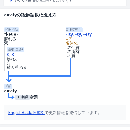
WordNet(他の単語との繋がり)
cavityの語源(語根)と覚え方
印欧祖語
語根(英語)
*keue-
-ity, -ty, -ety
膨れる
コア
穴
名詞化
-の性質
語根(英語)
-の所有
c
k
-の質
膨れる
穴
積み重ねる
英語
cavity
空洞
1
名詞
EnglishBattle公式X
で更新情報を発信しています。