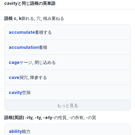
cavityと同じ語根の英単語
語根
c
k
膨れる
穴
積み重ねる
accumulate
蓄積する
accumulation
蓄積
cage
ケージ, 閉じ込める
cave
洞穴, 降参する
cavity
空洞
もっと見る
語根(英語)
-ity, -ty, -ety
-の性質
-の所有
-の質
ability
能力