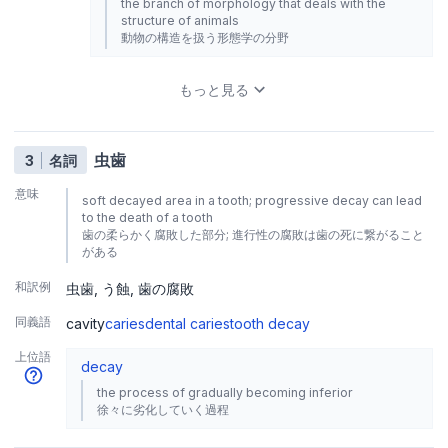
the branch of morphology that deals with the
structure of animals
動物の構造を扱う形態学の分野
もっと見る
虫歯
3
名詞
意味
soft decayed area in a tooth; progressive decay can lead
to the death of a tooth
歯の柔らかく腐敗した部分; 進行性の腐敗は歯の死に繋がること
がある
和訳例
虫歯
う蝕
歯の腐敗
同義語
cavity
caries
dental caries
tooth decay
上位語
decay
the process of gradually becoming inferior
徐々に劣化していく過程