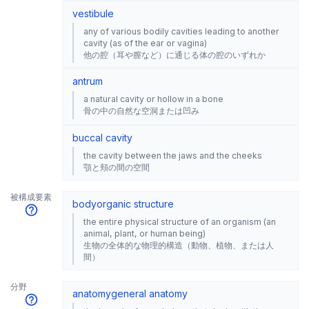
vestibule
any of various bodily cavities leading to another
cavity (as of the ear or vagina)
他の腔（耳や膣など）に通じる体の腔のいずれか
antrum
a natural cavity or hollow in a bone
骨の中の自然な空洞または凹み
buccal cavity
the cavity between the jaws and the cheeks
顎と頬の間の空間
被構成要素
body
organic structure
the entire physical structure of an organism (an
animal, plant, or human being)
生物の全体的な物理的構造（動物、植物、または人
間）
分野
anatomy
general anatomy