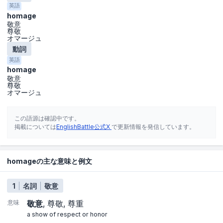
英語
homage
敬意
尊敬
オマージュ
動詞
英語
homage
敬意
尊敬
オマージュ
この語源は確認中です。
掲載については
EnglishBattle公式X
で更新情報を発信しています。
homageの主な意味と例文
1
名詞
敬意
意味
敬意
尊敬
尊重
a show of respect or honor