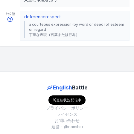
上位語
deference
respect
a courteous expression (by word or deed) of esteem
or regard
丁寧な表現（言葉または行為）
English
Battle
更新状況配信中
プライバシーポリシー
ライセンス
お問い合わせ
運営：@riamitsu