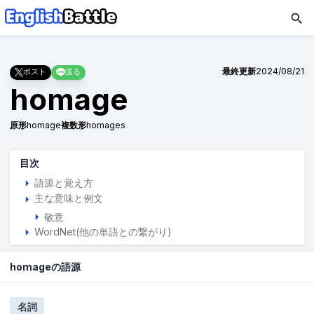
最終更新
2024/08/21
ポスト
送る
homage
原形
homage
複数形
homages
目次
語源と覚え方
主な意味と例文
敬意
WordNet(他の単語との繋がり)
homageの語源
名詞