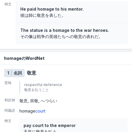
例文
He paid homage to his mentor.
彼は師に敬意を表した。
The statue is a homage to the war heroes.
その像は戦争の英雄たちへの敬意の表れだ。
homageのWordNet
敬意
1
名詞
意味
respectful deference
敬意を払うこと
和訳例
敬意
崇敬
へつらい
同義語
homage
court
例文
pay court to the emperor
天皇に敬意を払う