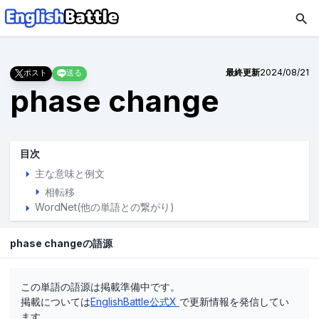
最終更新
2024/08/21
ポスト
送る
phase change
目次
主な意味と例文
相転移
WordNet(他の単語との繋がり)
phase changeの語源
この単語の語源は掲載準備中です。
掲載については
EnglishBattle公式X
で更新情報を発信してい
ます。