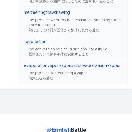
何かを液体から固体に変えるために熱を取り去ること
melt
melting
thaw
thawing
the process whereby heat changes something from a
solid to a liquid
熱によって物質が固体から液体に変わる過程
liquefaction
the conversion of a solid or a gas into a liquid
固体または気体を液体に変換すること
evaporation
vapor
vaporisation
vaporization
vapour
the process of becoming a vapor
蒸気になる過程
English
Battle