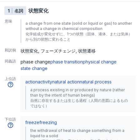
状態変化
1
名詞
意味
a change from one state (solid or liquid or gas) to another
without a change in chemical composition
化学組成が変化せずに、1つの状態（固体、液体、または気体）
から別の状態に変わること
和訳例
状態変化
フェーズチェンジ
状態遷移
同義語
phase change
phase transition
physical change
state change
上位語
action
activity
natural action
natural process
a process existing in or produced by nature (rather
than by the intent of human beings)
自然に存在するまたは生じる過程（人間の意図によるもの
ではなく）
下位語
freeze
freezing
the withdrawal of heat to change something from a
liquid to a solid