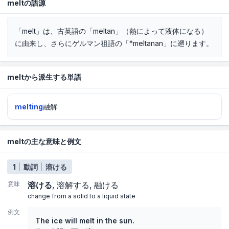
meltの語源
「melt」は、古英語の「meltan」（熱によって液体になる）
に由来し、さらにゲルマン祖語の「*meltanan」に遡ります。
meltから派生する単語
melting
融解
meltの主な意味と例文
1
動詞
溶ける
意味
溶ける
溶解する
融ける
change from a solid to a liquid state
例文
The ice will melt in the sun.