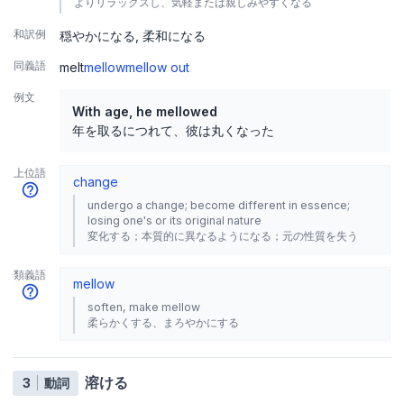
よりリラックスし、気軽または親しみやすくなる
和訳例
穏やかになる
柔和になる
同義語
melt
mellow
mellow out
例文
With age, he mellowed
年を取るにつれて、彼は丸くなった
上位語
change
undergo a change; become different in essence;
losing one's or its original nature
変化する；本質的に異なるようになる；元の性質を失う
類義語
mellow
soften, make mellow
柔らかくする、まろやかにする
溶ける
3
動詞