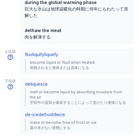
during the global warming phase
巨大な氷山は地球温暖化の時期に何年にもわたって溶
解した
dethaw the meat
肉を解凍する
上位語
flux
liquify
liquefy
become liquid or fluid when heated
加熱されると液体または流体になる
下位語
deliquesce
melt or become liquid by absorbing moisture from
the air
空気中の湿気を吸収することによって溶けたり液体になる
de-ice
defrost
deice
make or become free of frost or ice
霜や氷がない状態にする