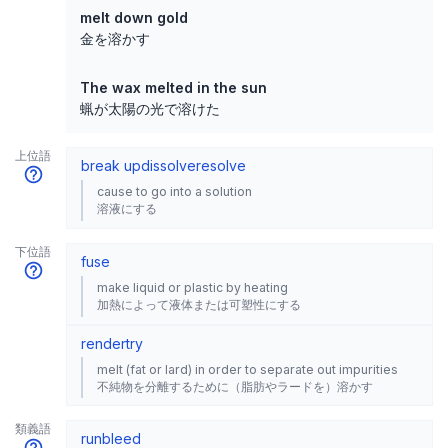
melt down gold
金を溶かす
The wax melted in the sun
蝋が太陽の光で溶けた
上位語
break up
dissolve
resolve
cause to go into a solution
溶液にする
下位語
fuse
make liquid or plastic by heating
加熱によって液体または可塑性にする
render
try
melt (fat or lard) in order to separate out impurities
不純物を分離するために（脂肪やラードを）溶かす
類義語
run
bleed