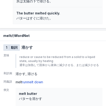
氷は太陽の下で溶ける。
The butter melted quickly.
バターはすぐに溶けた。
meltのWordNet
溶かす
1
動詞
意味
reduce or cause to be reduced from a solid to a liquid
state, usually by heating
通常は加熱して固体から液体に減少させる、または減少させる
和訳例
溶かす
溶ける
同義語
melt
run
melt down
例文
melt butter
バターを溶かす