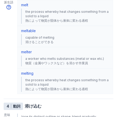
派生語
melt
the process whereby heat changes something from a
solid to a liquid
熱によって物質が固体から液体に変わる過程
meltable
capable of melting
溶けることができる
melter
a worker who melts substances (metal or wax etc.)
物質（金属やワックスなど）を溶かす作業員
melting
the process whereby heat changes something from a
solid to a liquid
熱によって物質が固体から液体に変わる過程
溶け込む
4
動詞
意味
lose its distinct outline or shape; blend gradually