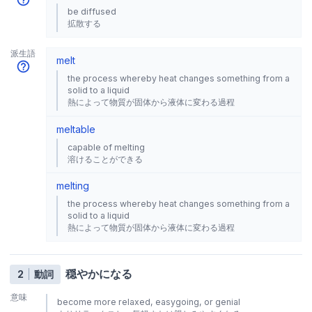
be diffused
拡散する
派生語
melt
the process whereby heat changes something from a
solid to a liquid
熱によって物質が固体から液体に変わる過程
meltable
capable of melting
溶けることができる
melting
the process whereby heat changes something from a
solid to a liquid
熱によって物質が固体から液体に変わる過程
穏やかになる
2
動詞
意味
become more relaxed, easygoing, or genial