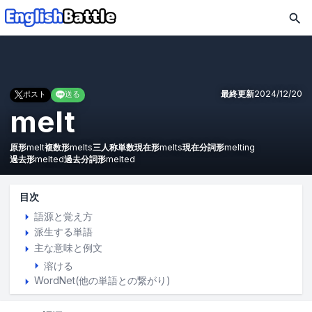
最終更新
2024/12/20
ポスト
送る
melt
原形
melt
複数形
melts
三人称単数現在形
melts
現在分詞形
melting
過去形
melted
過去分詞形
melted
目次
語源と覚え方
派生する単語
主な意味と例文
溶ける
WordNet(他の単語との繋がり)