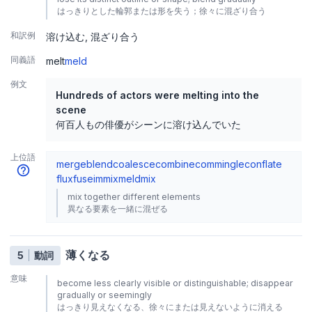
はっきりとした輪郭または形を失う；徐々に混ざり合う
和訳例
溶け込む
混ざり合う
同義語
melt
meld
例文
Hundreds of actors were melting into the
scene
何百人もの俳優がシーンに溶け込んでいた
上位語
merge
blend
coalesce
combine
commingle
conflate
flux
fuse
immix
meld
mix
mix together different elements
異なる要素を一緒に混ぜる
薄くなる
5
動詞
意味
become less clearly visible or distinguishable; disappear
gradually or seemingly
はっきり見えなくなる、徐々にまたは見えないように消える