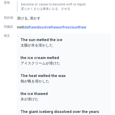
意味
become or cause to become soft or liquid
柔らかくまたは液体になる、させる
和訳例
溶ける
溶かす
同義語
melt
dethaw
dissolve
thaw
unfreeze
unthaw
例文
The sun melted the ice
太陽が氷を溶かした
the ice cream melted
アイスクリームが溶けた
The heat melted the wax
熱が蝋を溶かした
the ice thawed
氷が溶けた
The giant iceberg dissolved over the years