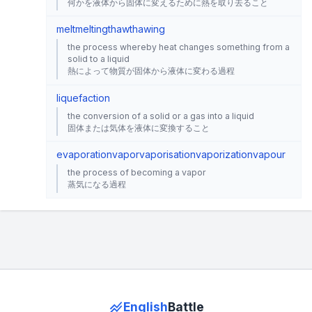
何かを液体から固体に変えるために熱を取り去ること
melt
melting
thaw
thawing
the process whereby heat changes something from a
solid to a liquid
熱によって物質が固体から液体に変わる過程
liquefaction
the conversion of a solid or a gas into a liquid
固体または気体を液体に変換すること
evaporation
vapor
vaporisation
vaporization
vapour
the process of becoming a vapor
蒸気になる過程
English
Battle