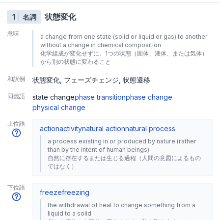
状態変化
1
名詞
意味
a change from one state (solid or liquid or gas) to another
without a change in chemical composition
化学組成が変化せずに、1つの状態（固体、液体、または気体）
から別の状態に変わること
和訳例
状態変化
フェーズチェンジ
状態遷移
同義語
state change
phase transition
phase change
physical change
上位語
action
activity
natural action
natural process
a process existing in or produced by nature (rather
than by the intent of human beings)
自然に存在するまたは生じる過程（人間の意図によるもの
ではなく）
下位語
freeze
freezing
the withdrawal of heat to change something from a
liquid to a solid