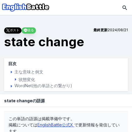
最終更新
2024/08/21
ポスト
送る
state change
目次
主な意味と例文
状態変化
WordNet(他の単語との繋がり)
state changeの語源
この単語の語源は掲載準備中です。
掲載については
EnglishBattle公式X
で更新情報を発信してい
ます。