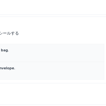
シールする
 bag.
envelope.