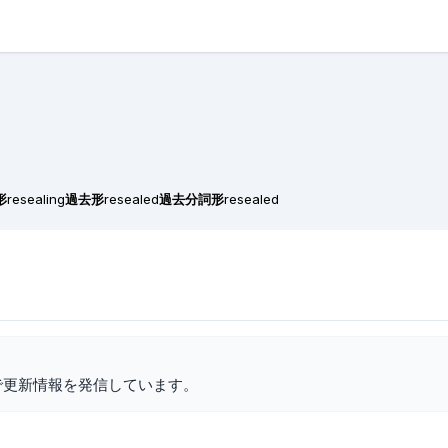
形
resealing
過去形
resealed
過去分詞形
resealed
で更新情報を発信しています。