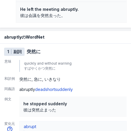
He left the meeting abruptly.
彼は会議を突然去った。
abruptlyのWordNet
突然に
1
副詞
意味
quickly and without warning
すばやくかつ突然に
和訳例
突然に
急に
いきなり
同義語
abruptly
dead
short
suddenly
例文
he stopped suddenly
彼は突然止まった
変化元
abrupt