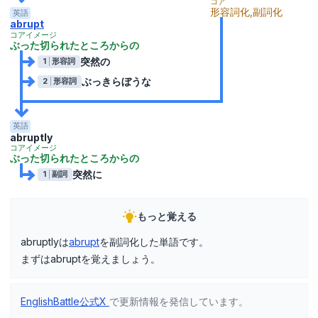
コア
形容詞化,副詞化
英語
abrupt
コアイメージ
ぶった切られたところからの
突然の
1
形容詞
ぶっきらぼうな
2
形容詞
英語
abruptly
コアイメージ
ぶった切られたところからの
突然に
1
副詞
もっと覚える
abruptlyは
abrupt
を副詞化した単語です。
まずはabruptを覚えましょう。
EnglishBattle公式X
で更新情報を発信しています。