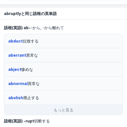
abruptlyと同じ語根の英単語
語根(英語)
ab-
-から
-から離れて
abduct
拉致する
aberrant
異常な
abject
惨めな
abnormal
異常な
abolish
廃止する
もっと見る
語根(英語)
-rupt
切断する