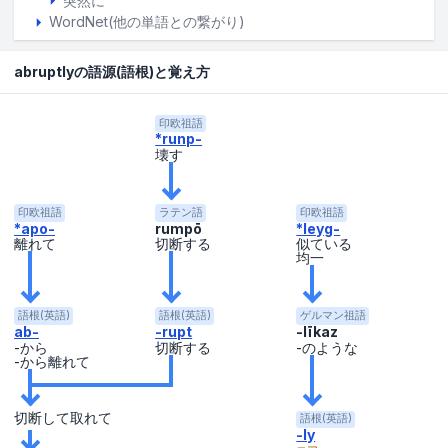
突然に
WordNet(他の単語との繋がり)
abruptlyの語源(語根)と覚え方
印欧祖語
*runp-
壊す
印欧祖語
ラテン語
印欧祖語
*apo-
rumpō
*leyg-
離れて
切断する
似ている
均一
語根(英語)
語根(英語)
ゲルマン祖語
ab-
-rupt
-līkaz
-から
切断する
-のような
-から離れて
切断して取れて
語根(英語)
-ly