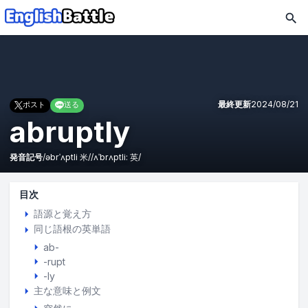
最終更新
2024/08/21
ポスト
送る
abruptly
発音記号
/
əbrˈʌptli
米
/
/
ʌˈbrʌptli:
英
/
目次
語源と覚え方
同じ語根の英単語
ab-
-rupt
-ly
主な意味と例文