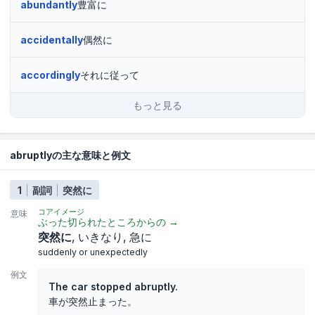
abundantly
豊富に
accidentally
偶然に
accordingly
それに従って
もっと見る
abruptlyの主な意味と例文
1
副詞
突然に
コアイメージ
意味
ぶった切られたところからの
→
突然に
いきなり
急に
suddenly or unexpectedly
例文
The car stopped abruptly.
車が突然止まった。