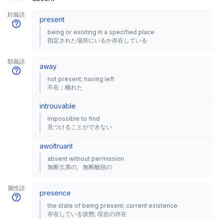
対義語
present
being or existing in a specified place
指定された場所にいるか存在している
類義語
away
not present; having left
不在；離れた
introuvable
impossible to find
見つけることができない
awol
truant
absent without permission
無断欠席の、無断離脱の
属性語
presence
the state of being present; current existence
存在している状態; 現在の存在