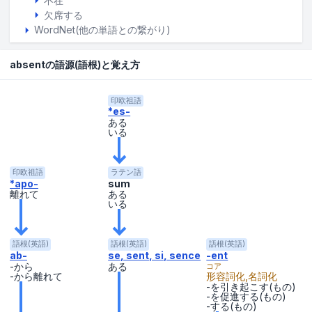
不在
欠席する
WordNet(他の単語との繋がり)
absentの語源(語根)と覚え方
印欧祖語
*es-
ある
いる
印欧祖語
ラテン語
*apo-
sum
離れて
ある
いる
語根(英語)
語根(英語)
語根(英語)
ab-
se, sent, si, sence
-ent
-から
ある
コア
-から離れて
形容詞化,名詞化
-を引き起こす(もの)
-を促進する(もの)
-する(もの)