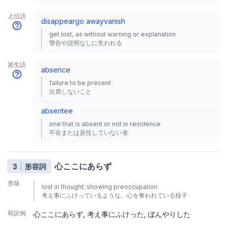
上位語
disappear
go away
vanish
get lost, as without warning or explanation
警告や説明なしに失われる
派生語
absence
failure to be present
出席しないこと
absentee
one that is absent or not in residence
不在または居住していない者
心ここにあらず
3
形容詞
意味
lost in thought; showing preoccupation
考え事にふけっているような、心を奪われている様子
和訳例
心ここにあらず
考え事にふけった
ぼんやりした