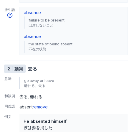
派生語
absence
failure to be present
出席しないこと
absence
the state of being absent
不在の状態
去る
2
動詞
意味
go away or leave
離れる、去る
和訳例
去る
離れる
同義語
absent
remove
例文
He absented himself
彼は姿を消した