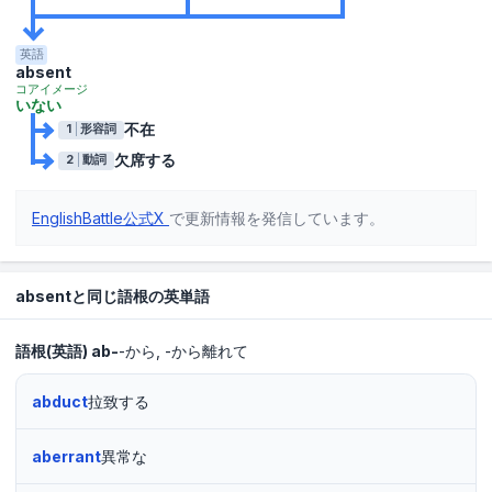
英語
absent
コアイメージ
いない
不在
1
形容詞
欠席する
2
動詞
EnglishBattle公式X
で更新情報を発信しています。
absentと同じ語根の英単語
語根(英語)
ab-
-から
-から離れて
abduct
拉致する
aberrant
異常な