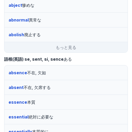
abject
惨めな
abnormal
異常な
abolish
廃止する
もっと見る
語根(英語)
se, sent, si, sence
ある
absence
不在, 欠如
absent
不在, 欠席する
essence
本質
essential
絶対に必要な
essentially
本質的に