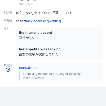
存在しない
和訳例
存在しない
欠けている
不足している
同義語
absent
lacking
missing
wanting
例文
the thumb is absent
親指がない
her appetite was lacking
彼女の食欲が欠如していた
類義語
nonexistent
not having existence or being or actuality
存在や実体がない