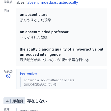
同義語
absent
absentminded
abstracted
scatty
例文
an absent stare
ぼんやりとした視線
an absentminded professor
うっかりした教授
the scatty glancing quality of a hyperactive but
unfocused intelligence
過活動だが集中力のない知能の散漫な目つき
類義語
inattentive
showing a lack of attention or care
注意や配慮が欠けている
存在しない
4
形容詞
意味
nonexistent